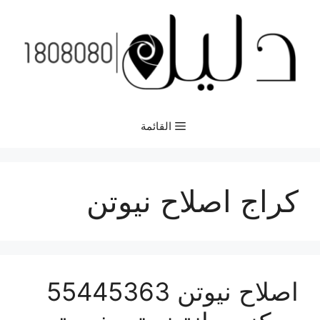
نتقل
لى
لمحتوى
القائمة
كراج اصلاح نيوتن
اصلاح نيوتن 55445363