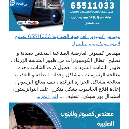
مهندس كمبيوتر العارضية الصناعية 65511033 تصليح
لابتوب و كمبيوتر بالمنزل
مهندس كمبيوتر العارضية الصناعية المختص بصيانة و
تصليح أعطال الكومبيوترات من ظهور الشاشة الزرقاء ،
ظهور الشاشة السوداء ، تعطيل كرت الشاشة وحدة
معالجة الرسومات ، مشاكل وحدات الطاقة و التغذية ،
معالجة مشاكل الحرارة الزائدة ، تلف معالج الرسوم ،
إعادة اقلاع الحاسوب بشكل متكرر ، تلف التوانزستور ،
استبدال بور سبلاي ، تنظيف ...
اقرأ المزيد