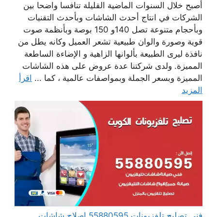
أصبح خلال السنوات الماضية القليلة تنافسا واضحا بين
الشركات في انتاج أحدث الشاشات وبأحدث التقنيات
وبأحجام متنوعة تصل 140و 150 بوصة وبأنظمة صوت
قوية وصورة والوان طبيعية تشعر العميل وكانه يطل من
نافذة ليرى الطبيعة بألوانها الزاهية و الإضاءة الساطعة
المميزة. ولدى شركتنا عدة عروض على هذه الشاشات
المميزة وبسعر الجملة وبمواصفات عالمية ، كما ...
اقرأ
المزيد
فني تصليح تلفزيونات 55880595 إصلاح شاشات