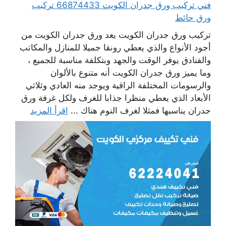
فني تركيب ورق جدران الكويت 66874433 تركيب
ورق حائط
تركيب ورق جدران الكويت يعد ورق جدران الكويت من
أجود الأنواع والذي يعطي رونقا جميلا للمنازل والمكاتب
والفنادق يوفر الوقت والجهد وبتكلفة مناسبة للجميع ،
وما يميز ورق جدران الكويت أنه متنوع بالألوان
والرسومات المختلفة الراقية ويوجد منه العادي وثلاثي
الأبعاد الذي يعطي منظرا جذابا للغرف ولكل غرفة ورق
جدران يناسبها فمثلا لغرف النوم هناك ...
اقرأ المزيد