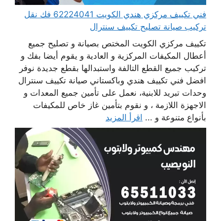
فني تكييف مركزي هندي الكويت 62224041 فك نقل
تركيب صيانة تصليح تكييف سنترال
تكييف مركزي الكويت المختص بصيانة و تصليح جميع
أعطال المكيفات المركزية و العادية و يقوم أيضا بفك و
تركيب جميع القطع التالفة واستبدالها بقطع جديدة نوفر
افضل فني تكييف هندي وباكستاني صيانة تكييف سنترال
وحدات تبريد للابنية، نعمل على تأمين جميع المعدات و
الاجهزة اللازمة ، و نقوم بتأمين غاز خاص للمكيفات
بأنواع متنوعة و ...
اقرأ المزيد