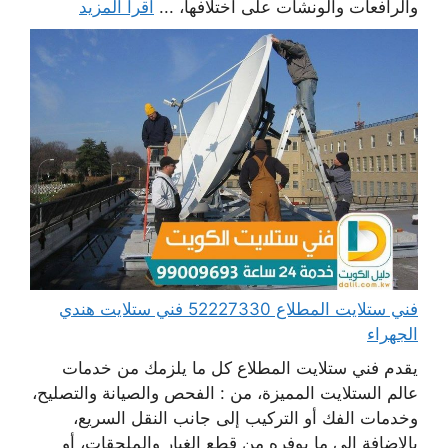
والرافعات والونشات على اختلافها، ...
اقرأ المزيد
فني ستلايت المطلاع 52227330 فني ستلايت هندي
الجهراء
يقدم فني ستلايت المطلاع كل ما يلزمك من خدمات
عالم الستلايت المميزة، من : الفحص والصيانة والتصليح،
وخدمات الفك أو التركيب إلى جانب النقل السريع،
بالإضافة إلى ما يوفره من قطع الغيار والملحقات، أو