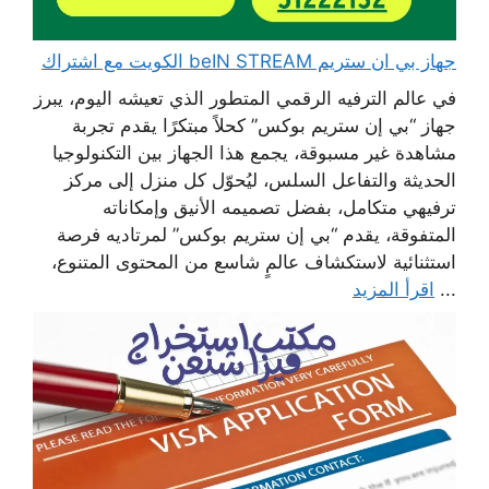
جهاز بي ان ستريم beIN STREAM الكويت مع اشتراك
في عالم الترفيه الرقمي المتطور الذي تعيشه اليوم، يبرز
جهاز “بي إن ستريم بوكس” كحلاً مبتكرًا يقدم تجربة
مشاهدة غير مسبوقة، يجمع هذا الجهاز بين التكنولوجيا
الحديثة والتفاعل السلس، ليُحوّل كل منزل إلى مركز
ترفيهي متكامل، بفضل تصميمه الأنيق وإمكاناته
المتفوقة، يقدم “بي إن ستريم بوكس” لمرتاديه فرصة
استثنائية لاستكشاف عالمٍ شاسع من المحتوى المتنوع،
...
اقرأ المزيد