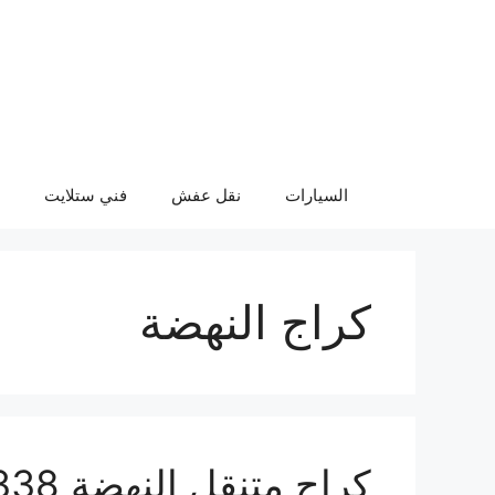
نتقل
لى
لمحتوى
السيارات
نقل عفش
فني ستلايت
كراج النهضة