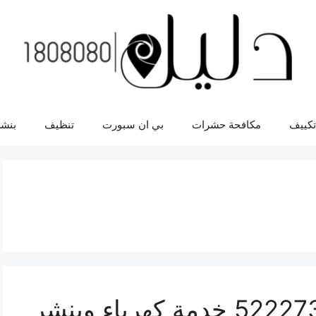
تكييف
مكافحة حشرات
بي ان سبورت
تنظيف
بنشر
كراج متنقل النهضة 52227338 خدمة كهرباء وبنشر