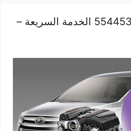
ورشة ميكانيك انوفا 55445363 الخدمة السريعة –