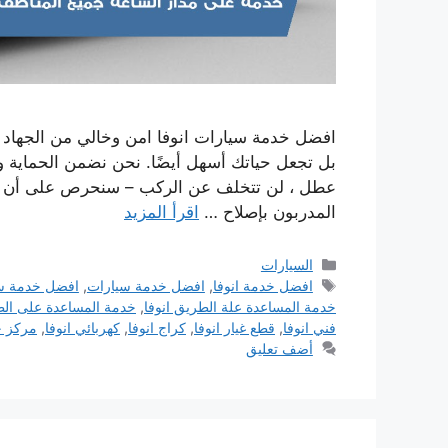
افضل خدمة سيارات انوفا امن وخالي من الجهاد لرا
بل تجعل حياتك أسهل أيضًا. نحن نضمن الحماية 
عطل ، لن تتخلف عن الركب – سنحرص على أن تكو
المدربون بإصلاح …
اقرأ المزيد
التصنيفات
السيارات
الوسوم
افضل خدمة انوفا
,
افضل خدمة سيارات
,
افضل خدمة سي
خدمة المساعدة علة الطريق انوفا
,
خدمة المساعدة على ال
فني انوفا
,
قطع غيار انوفا
,
كراج انوفا
,
كهربائي انوفا
,
مركز خ
أضف تعليق