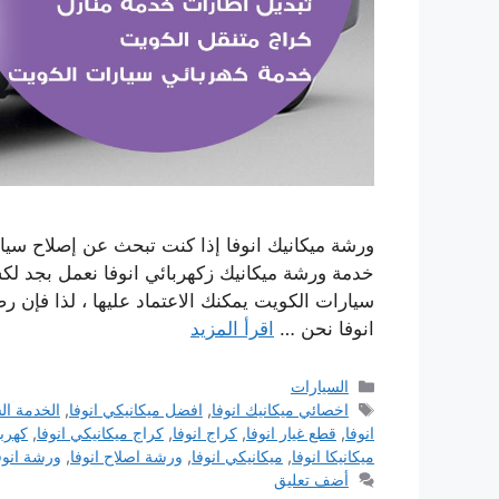
ورشة ميكانيك انوفا إذا كنت تبحث عن إصلاح سيا
خدمة ورشة ميكانيك زكهربائي انوفا نعمل بجد لك
سيارات الكويت يمكنك الاعتماد عليها ، لذا فإن رض
انوفا نحن …
اقرأ المزيد
التصنيفات
السيارات
الوسوم
اخصائي ميكانيك انوفا
,
افضل ميكانيكي انوفا
,
الخدمة ال
انوفا
,
قطع غيار انوفا
,
كراج انوفا
,
كراج ميكانيكي انوفا
,
كهربا
ميكانيكا انوفا
,
ميكانيكي انوفا
,
ورشة اصلاح انوفا
,
ورشة انوف
أضف تعليق