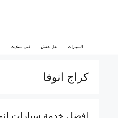
نتقل
لى
لمحتوى
السيارات
نقل عفش
فني ستلايت
كراج انوفا