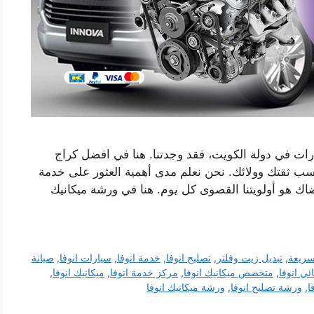
رات في دولة الكويت، فقد وجدتنا. هنا في افضل كراج
سب ثقتك وولائك. نحن نعلم مدى أهمية العثور على خدمة
اك ​​هو أولويتنا القصوى كل يوم. هنا في ورشة ميكانيك
سريعة
,
تبديل زيت وفلتر
,
تصليح انوفا
,
خدمة انوفا
,
سيارات انوفا
,
صيانة
ئي انوفا
,
متخصص ميكانيك انوفا
,
مركز خدمة انوفا
,
ميكانيك انوفا
,
ا
,
ورشة تصليح انوفا
,
ورشة ميكانيك انوفا