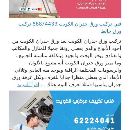
فني تركيب ورق جدران الكويت 66874433 تركيب
ورق حائط
تركيب ورق جدران الكويت يعد ورق جدران الكويت من
أجود الأنواع والذي يعطي رونقا جميلا للمنازل والمكاتب
والفنادق يوفر الوقت والجهد وبتكلفة مناسبة للجميع ،
وما يميز ورق جدران الكويت أنه متنوع بالألوان
والرسومات المختلفة الراقية ويوجد منه العادي وثلاثي
الأبعاد الذي يعطي منظرا جذابا للغرف ولكل غرفة ورق
جدران يناسبها فمثلا لغرف النوم هناك ...
اقرأ المزيد