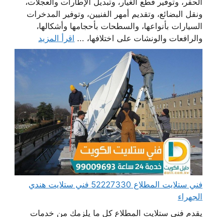
الحفر، وتوفير قطع الغيار، وتبديل الإطارات والعجلات،
ونقل البضائع، وتقديم أمهر الفنيين، وتوفير المدخرات
السيارات بأنواعها، والسطحات بأحجامها وأشكالها،
والرافعات والونشات على اختلافها، ...
اقرأ المزيد
فني ستلايت المطلاع 52227330 فني ستلايت هندي
الجهراء
يقدم فني ستلايت المطلاع كل ما يلزمك من خدمات