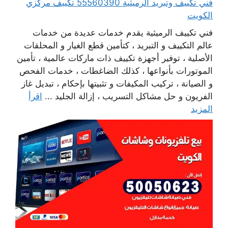
فني تكييف وتبريد الرميثية 55560390 تكييف مركزي
الكويت
فني تكييف الرميثية يقدم خدمات عديدة من خدمات
عالم التكييف و التبريد ، كتأمين قطع الغيار و المحلقات
الأصلية ، توفير أجهزة تكييف ذات ماركات عالمية ، تأمين
الموتورات بأنواعها ، كذلك الضاغطات ، خدمات الفحص
و الصيانة ، تركيب المكيفات و تثبيتها بإحكام ، تبديل غاز
الفريون و حل مشاكل التسريب ، إزالة الجليد ...
اقرأ
المزيد