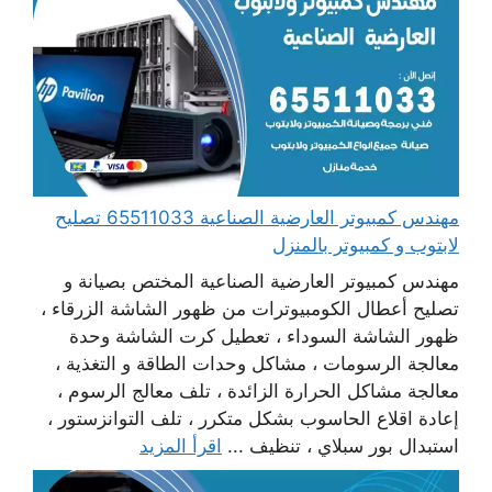
مهندس كمبيوتر العارضية الصناعية 65511033 تصليح
لابتوب و كمبيوتر بالمنزل
مهندس كمبيوتر العارضية الصناعية المختص بصيانة و
تصليح أعطال الكومبيوترات من ظهور الشاشة الزرقاء ،
ظهور الشاشة السوداء ، تعطيل كرت الشاشة وحدة
معالجة الرسومات ، مشاكل وحدات الطاقة و التغذية ،
معالجة مشاكل الحرارة الزائدة ، تلف معالج الرسوم ،
إعادة اقلاع الحاسوب بشكل متكرر ، تلف التوانزستور ،
استبدال بور سبلاي ، تنظيف ...
اقرأ المزيد