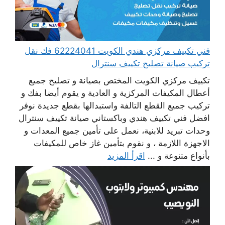
فني تكييف مركزي هندي الكويت 62224041 فك نقل
تركيب صيانة تصليح تكييف سنترال
تكييف مركزي الكويت المختص بصيانة و تصليح جميع
أعطال المكيفات المركزية و العادية و يقوم أيضا بفك و
تركيب جميع القطع التالفة واستبدالها بقطع جديدة نوفر
افضل فني تكييف هندي وباكستاني صيانة تكييف سنترال
وحدات تبريد للابنية، نعمل على تأمين جميع المعدات و
الاجهزة اللازمة ، و نقوم بتأمين غاز خاص للمكيفات
بأنواع متنوعة و ...
اقرأ المزيد