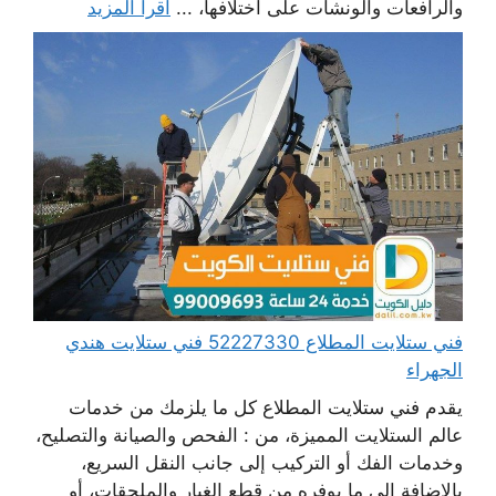
والرافعات والونشات على اختلافها، ...
اقرأ المزيد
فني ستلايت المطلاع 52227330 فني ستلايت هندي
الجهراء
يقدم فني ستلايت المطلاع كل ما يلزمك من خدمات
عالم الستلايت المميزة، من : الفحص والصيانة والتصليح،
وخدمات الفك أو التركيب إلى جانب النقل السريع،
بالإضافة إلى ما يوفره من قطع الغيار والملحقات، أو