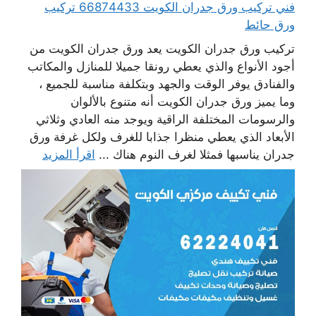
فني تركيب ورق جدران الكويت 66874433 تركيب
ورق حائط
تركيب ورق جدران الكويت يعد ورق جدران الكويت من
أجود الأنواع والذي يعطي رونقا جميلا للمنازل والمكاتب
والفنادق يوفر الوقت والجهد وبتكلفة مناسبة للجميع ،
وما يميز ورق جدران الكويت أنه متنوع بالألوان
والرسومات المختلفة الراقية ويوجد منه العادي وثلاثي
الأبعاد الذي يعطي منظرا جذابا للغرف ولكل غرفة ورق
جدران يناسبها فمثلا لغرف النوم هناك ...
اقرأ المزيد