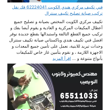
فني تكييف مركزي هندي الكويت 62224041 فك نقل
تركيب صيانة تصليح تكييف سنترال
تكييف مركزي الكويت المختص بصيانة و تصليح جميع
أعطال المكيفات المركزية و العادية و يقوم أيضا بفك و
تركيب جميع القطع التالفة واستبدالها بقطع جديدة نوفر
افضل فني تكييف هندي وباكستاني صيانة تكييف سنترال
وحدات تبريد للابنية، نعمل على تأمين جميع المعدات و
الاجهزة اللازمة ، و نقوم بتأمين غاز خاص للمكيفات
بأنواع متنوعة و ...
اقرأ المزيد