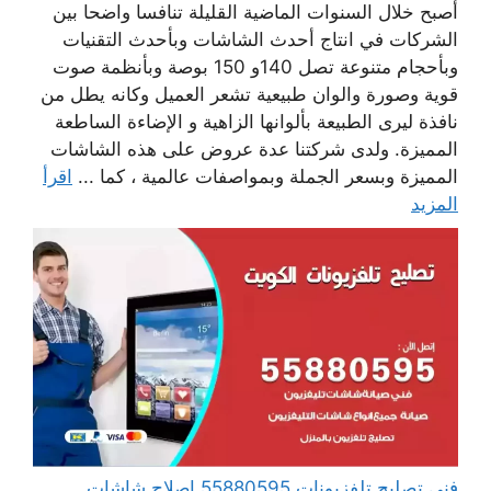
أصبح خلال السنوات الماضية القليلة تنافسا واضحا بين
الشركات في انتاج أحدث الشاشات وبأحدث التقنيات
وبأحجام متنوعة تصل 140و 150 بوصة وبأنظمة صوت
قوية وصورة والوان طبيعية تشعر العميل وكانه يطل من
نافذة ليرى الطبيعة بألوانها الزاهية و الإضاءة الساطعة
المميزة. ولدى شركتنا عدة عروض على هذه الشاشات
المميزة وبسعر الجملة وبمواصفات عالمية ، كما ...
اقرأ
المزيد
فني تصليح تلفزيونات 55880595 إصلاح شاشات