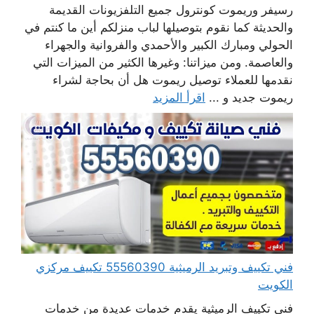
رسيفر وريموت كونترول جميع التلفزيونات القديمة
والحديثة كما نقوم بتوصيلها لباب منزلكم أين ما كنتم في
الحولي ومبارك الكبير والأحمدي والفروانية والجهراء
والعاصمة. ومن ميزاتنا: وغيرها الكثير من الميزات التي
نقدمها للعملاء توصيل ريموت هل أن بحاجة لشراء
ريموت جديد و ...
اقرأ المزيد
فني تكييف وتبريد الرميثية 55560390 تكييف مركزي
الكويت
فني تكييف الرميثية يقدم خدمات عديدة من خدمات