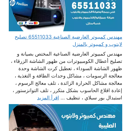
مهندس كمبيوتر العارضية الصناعية 65511033 تصليح
لابتوب و كمبيوتر بالمنزل
مهندس كمبيوتر العارضية الصناعية المختص بصيانة و
تصليح أعطال الكومبيوترات من ظهور الشاشة الزرقاء ،
ظهور الشاشة السوداء ، تعطيل كرت الشاشة وحدة
معالجة الرسومات ، مشاكل وحدات الطاقة و التغذية ،
معالجة مشاكل الحرارة الزائدة ، تلف معالج الرسوم ،
إعادة اقلاع الحاسوب بشكل متكرر ، تلف التوانزستور ،
استبدال بور سبلاي ، تنظيف ...
اقرأ المزيد