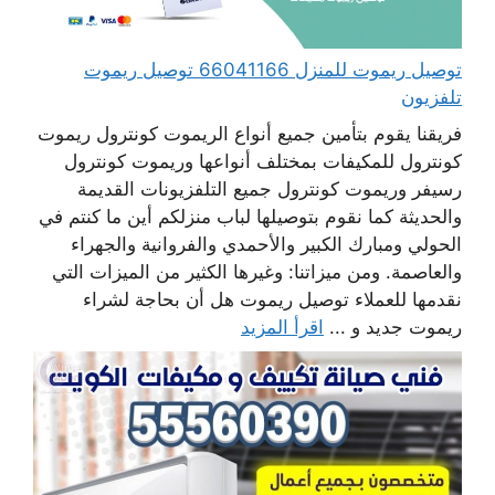
توصيل ريموت للمنزل 66041166 توصيل ريموت
تلفزيون
فريقنا يقوم بتأمين جميع أنواع الريموت كونترول ريموت
كونترول للمكيفات بمختلف أنواعها وريموت كونترول
رسيفر وريموت كونترول جميع التلفزيونات القديمة
والحديثة كما نقوم بتوصيلها لباب منزلكم أين ما كنتم في
الحولي ومبارك الكبير والأحمدي والفروانية والجهراء
والعاصمة. ومن ميزاتنا: وغيرها الكثير من الميزات التي
نقدمها للعملاء توصيل ريموت هل أن بحاجة لشراء
ريموت جديد و ...
اقرأ المزيد