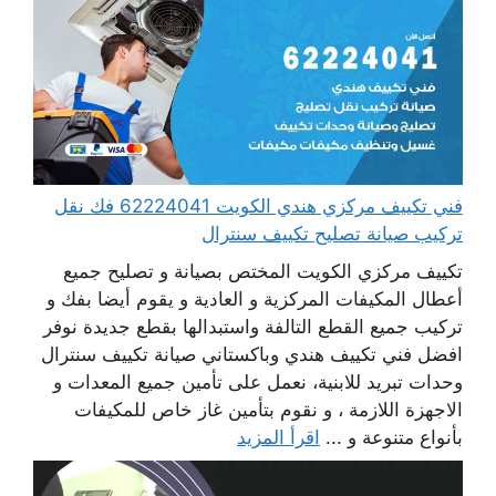
فني تكييف مركزي هندي الكويت 62224041 فك نقل
تركيب صيانة تصليح تكييف سنترال
تكييف مركزي الكويت المختص بصيانة و تصليح جميع
أعطال المكيفات المركزية و العادية و يقوم أيضا بفك و
تركيب جميع القطع التالفة واستبدالها بقطع جديدة نوفر
افضل فني تكييف هندي وباكستاني صيانة تكييف سنترال
وحدات تبريد للابنية، نعمل على تأمين جميع المعدات و
الاجهزة اللازمة ، و نقوم بتأمين غاز خاص للمكيفات
بأنواع متنوعة و ...
اقرأ المزيد