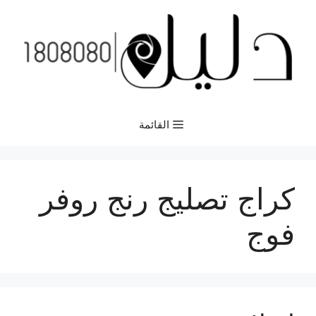
نتقل
لى
لمحتوى
القائمة
كراج تصليج رنج روفر
فوج