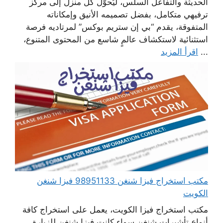
الحديثة والتفاعل السلس، ليُحوّل كل منزل إلى مركز
ترفيهي متكامل، بفضل تصميمه الأنيق وإمكاناته
المتفوقة، يقدم “بي إن ستريم بوكس” لمرتاديه فرصة
استثنائية لاستكشاف عالمٍ شاسع من المحتوى المتنوع،
...
اقرأ المزيد
مكتب استخراج فيزا شنغن 98951133 فيزا شنغن
الكويت
مكتب استخراج فيزا الكويت، يعمل على استخراج كافة
أنواع تأشيرات شنغن سواء كانت فيزا شنغن للزيارة