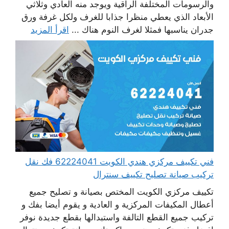
والرسومات المختلفة الراقية ويوجد منه العادي وثلاثي
الأبعاد الذي يعطي منظرا جذابا للغرف ولكل غرفة ورق
جدران يناسبها فمثلا لغرف النوم هناك ...
اقرأ المزيد
فني تكييف مركزي هندي الكويت 62224041 فك نقل
تركيب صيانة تصليح تكييف سنترال
تكييف مركزي الكويت المختص بصيانة و تصليح جميع
أعطال المكيفات المركزية و العادية و يقوم أيضا بفك و
تركيب جميع القطع التالفة واستبدالها بقطع جديدة نوفر