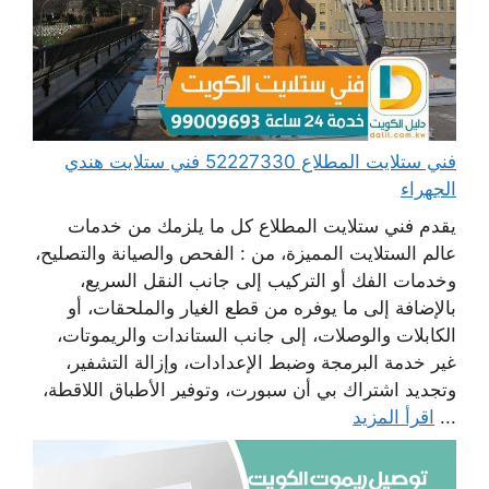
فني ستلايت المطلاع 52227330 فني ستلايت هندي
الجهراء
يقدم فني ستلايت المطلاع كل ما يلزمك من خدمات
عالم الستلايت المميزة، من : الفحص والصيانة والتصليح،
وخدمات الفك أو التركيب إلى جانب النقل السريع،
بالإضافة إلى ما يوفره من قطع الغيار والملحقات، أو
الكابلات والوصلات، إلى جانب الستاندات والريموتات،
غير خدمة البرمجة وضبط الإعدادات، وإزالة التشفير،
وتجديد اشتراك بي أن سبورت، وتوفير الأطباق اللاقطة،
...
اقرأ المزيد