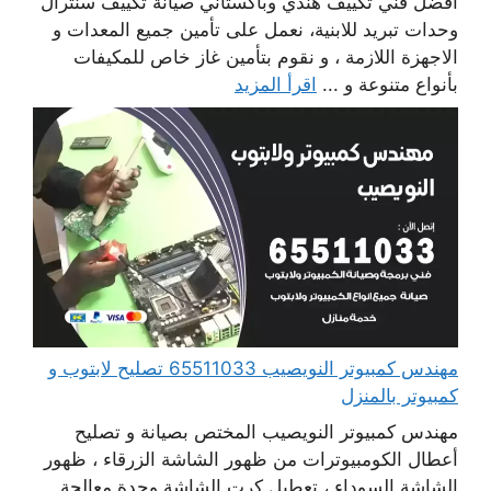
افضل فني تكييف هندي وباكستاني صيانة تكييف سنترال
وحدات تبريد للابنية، نعمل على تأمين جميع المعدات و
الاجهزة اللازمة ، و نقوم بتأمين غاز خاص للمكيفات
بأنواع متنوعة و ...
اقرأ المزيد
مهندس كمبيوتر النويصيب 65511033 تصليح لابتوب و
كمبيوتر بالمنزل
مهندس كمبيوتر النويصيب المختص بصيانة و تصليح
أعطال الكومبيوترات من ظهور الشاشة الزرقاء ، ظهور
الشاشة السوداء ، تعطيل كرت الشاشة وحدة معالجة