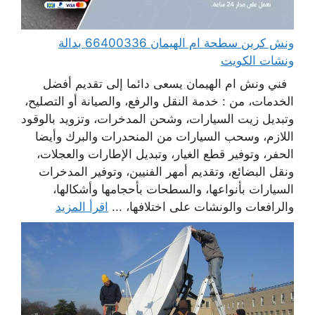
ونش كرين سطحة ام الهيمان 66400336 بدالة
ونشات الكويت
فني ونش ام الهيمان يسعى دائما إلى تقديم أفضل
الخدمات، من : خدمة النقل والرفع، والصيانة أو التصليح،
وتبديل زيت السيارات، وشحن المدخرات، وتزويد بالوقود
اللازم، وسحب السيارات من المنحدرات والبرك وأيضا
الحفر، وتوفير قطع الغيار، وتبديل الإطارات والعجلات،
ونقل البضائع، وتقديم أمهر الفنيين، وتوفير المدخرات
السيارات بأنواعها، والسطحات بأحجامها وأشكالها،
والرافعات والونشات على اختلافها، ...
اقرأ المزيد