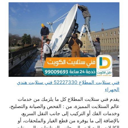
فني ستلايت المطلاع 52227330 فني ستلايت هندي
الجهراء
يقدم فني ستلايت المطلاع كل ما يلزمك من خدمات
عالم الستلايت المميزة، من : الفحص والصيانة والتصليح،
وخدمات الفك أو التركيب إلى جانب النقل السريع،
بالإضافة إلى ما يوفره من قطع الغيار والملحقات، أو
الكابلات والوصلات، إلى جانب الستاندات والريموتات،