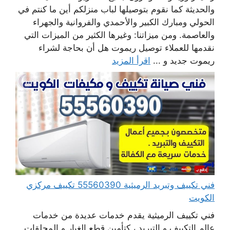
والحديثة كما نقوم بتوصيلها لباب منزلكم أين ما كنتم في
الحولي ومبارك الكبير والأحمدي والفروانية والجهراء
والعاصمة. ومن ميزاتنا: وغيرها الكثير من الميزات التي
نقدمها للعملاء توصيل ريموت هل أن بحاجة لشراء
ريموت جديد و ...
اقرأ المزيد
فني تكييف وتبريد الرميثية 55560390 تكييف مركزي
الكويت
فني تكييف الرميثية يقدم خدمات عديدة من خدمات
عالم التكييف و التبريد ، كتأمين قطع الغيار و المحلقات