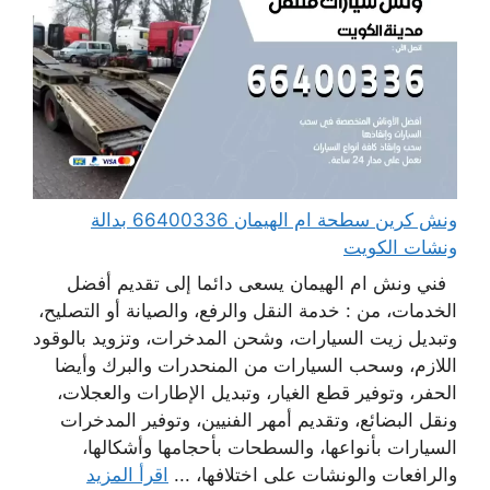
ونش كرين سطحة ام الهيمان 66400336 بدالة
ونشات الكويت
فني ونش ام الهيمان يسعى دائما إلى تقديم أفضل
الخدمات، من : خدمة النقل والرفع، والصيانة أو التصليح،
وتبديل زيت السيارات، وشحن المدخرات، وتزويد بالوقود
اللازم، وسحب السيارات من المنحدرات والبرك وأيضا
الحفر، وتوفير قطع الغيار، وتبديل الإطارات والعجلات،
ونقل البضائع، وتقديم أمهر الفنيين، وتوفير المدخرات
السيارات بأنواعها، والسطحات بأحجامها وأشكالها،
والرافعات والونشات على اختلافها، ...
اقرأ المزيد