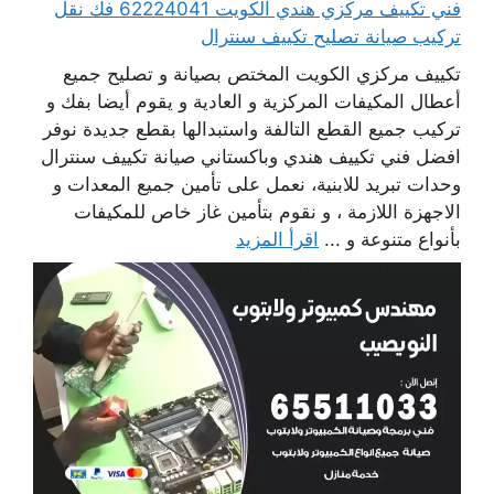
فني تكييف مركزي هندي الكويت 62224041 فك نقل
تركيب صيانة تصليح تكييف سنترال
تكييف مركزي الكويت المختص بصيانة و تصليح جميع
أعطال المكيفات المركزية و العادية و يقوم أيضا بفك و
تركيب جميع القطع التالفة واستبدالها بقطع جديدة نوفر
افضل فني تكييف هندي وباكستاني صيانة تكييف سنترال
وحدات تبريد للابنية، نعمل على تأمين جميع المعدات و
الاجهزة اللازمة ، و نقوم بتأمين غاز خاص للمكيفات
بأنواع متنوعة و ...
اقرأ المزيد