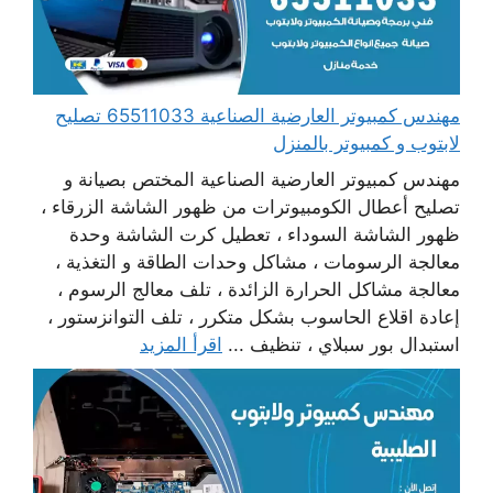
مهندس كمبيوتر العارضية الصناعية 65511033 تصليح
لابتوب و كمبيوتر بالمنزل
مهندس كمبيوتر العارضية الصناعية المختص بصيانة و
تصليح أعطال الكومبيوترات من ظهور الشاشة الزرقاء ،
ظهور الشاشة السوداء ، تعطيل كرت الشاشة وحدة
معالجة الرسومات ، مشاكل وحدات الطاقة و التغذية ،
معالجة مشاكل الحرارة الزائدة ، تلف معالج الرسوم ،
إعادة اقلاع الحاسوب بشكل متكرر ، تلف التوانزستور ،
استبدال بور سبلاي ، تنظيف ...
اقرأ المزيد