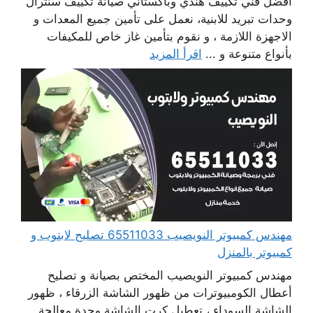
افضل فني تكييف هندي وباكستاني صيانة تكييف سنترال
وحدات تبريد للابنية، نعمل على تأمين جميع المعدات و
الاجهزة اللازمة ، و نقوم بتأمين غاز خاص للمكيفات
بأنواع متنوعة و ...
اقرأ المزيد
مهندس كمبيوتر النويصيب 65511033 تصليح لابتوب و
كمبيوتر بالمنزل
مهندس كمبيوتر النويصيب المختص بصيانة و تصليح
أعطال الكومبيوترات من ظهور الشاشة الزرقاء ، ظهور
الشاشة السوداء ، تعطيل كرت الشاشة وحدة معالجة