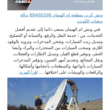
ونش كرين سطحة ام الهيمان 66400336 بدالة
ونشات الكويت
فني ونش ام الهيمان يسعى دائما إلى تقديم أفضل
الخدمات، من : خدمة النقل والرفع، والصيانة أو التصليح،
وتبديل زيت السيارات، وشحن المدخرات، وتزويد بالوقود
اللازم، وسحب السيارات من المنحدرات والبرك وأيضا
الحفر، وتوفير قطع الغيار، وتبديل الإطارات والعجلات،
ونقل البضائع، وتقديم أمهر الفنيين، وتوفير المدخرات
السيارات بأنواعها، والسطحات بأحجامها وأشكالها،
والرافعات والونشات على اختلافها، ...
اقرأ المزيد