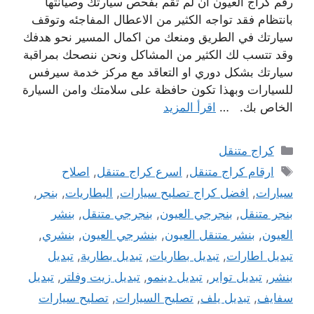
رقم كراج العيون ان لم تقم بفحص سيارتك وصيانتها
بانتظام فقد تواجه الكثير من الاعطال المفاجئه وتوقف
سيارتك في الطريق ومنعك من اكمال المسير نحو هدفك
وقد تتسب لك الكثير من المشاكل ونحن ننصحك بمراقبة
سيارتك بشكل دوري او التعاقد مع مركز خدمة سيرفس
للسيارات وبهذا تكون حافظة على سلامتك وامن السيارة
الخاص بك. …
اقرأ المزيد
التصنيفات
كراج متنقل
الوسوم
ارقام كراج متنقل
,
اسرع كراج متنقل
,
اصلاح
سيارات
,
افضل كراج تصليح سيارات
,
البطاريات
,
بنجر
,
بنجر متنقل
,
بنجرجي العيون
,
بنجرجي متنقل
,
بنشر
العيون
,
بنشر متنقل العيون
,
بنشرجي العيون
,
بنشري
,
تبديل اطارات
,
تبديل بطاريات
,
تبديل بطارية
,
تبديل
بنشر
,
تبديل تواير
,
تبديل دينمو
,
تبديل زيت وفلتر
,
تبديل
سفايف
,
تبديل يلف
,
تصليح السيارات
,
تصليح سيارات