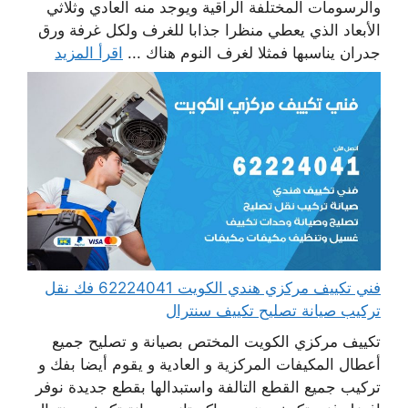
والرسومات المختلفة الراقية ويوجد منه العادي وثلاثي
الأبعاد الذي يعطي منظرا جذابا للغرف ولكل غرفة ورق
جدران يناسبها فمثلا لغرف النوم هناك ...
اقرأ المزيد
فني تكييف مركزي هندي الكويت 62224041 فك نقل
تركيب صيانة تصليح تكييف سنترال
تكييف مركزي الكويت المختص بصيانة و تصليح جميع
أعطال المكيفات المركزية و العادية و يقوم أيضا بفك و
تركيب جميع القطع التالفة واستبدالها بقطع جديدة نوفر