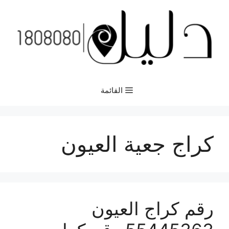
نتقل
لى
لمحتوى
القائمة
كراج جعية العيون
رقم كراج العيون