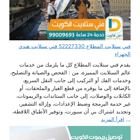
فني ستلايت المطلاع 52227330 فني ستلايت هندي
الجهراء
يقدم فني ستلايت المطلاع كل ما يلزمك من خدمات
عالم الستلايت المميزة، من : الفحص والصيانة والتصليح،
وخدمات الفك أو التركيب إلى جانب النقل السريع،
بالإضافة إلى ما يوفره من قطع الغيار والملحقات، أو
الكابلات والوصلات، إلى جانب الستاندات والريموتات،
غير خدمة البرمجة وضبط الإعدادات، وإزالة التشفير،
وتجديد اشتراك بي أن سبورت، وتوفير الأطباق اللاقطة،
...
اقرأ المزيد