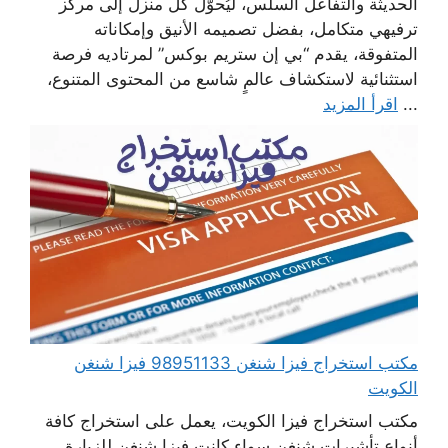
الحديثة والتفاعل السلس، ليُحوّل كل منزل إلى مركز
ترفيهي متكامل، بفضل تصميمه الأنيق وإمكاناته
المتفوقة، يقدم “بي إن ستريم بوكس” لمرتاديه فرصة
استثنائية لاستكشاف عالمٍ شاسع من المحتوى المتنوع،
...
اقرأ المزيد
مكتب استخراج فيزا شنغن 98951133 فيزا شنغن
الكويت
مكتب استخراج فيزا الكويت، يعمل على استخراج كافة
أنواع تأشيرات شنغن سواء كانت فيزا شنغن للزيارة