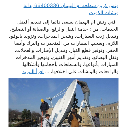
ونش كرين سطحة ام الهيمان 66400336 بدالة
ونشات الكويت
فني ونش ام الهيمان يسعى دائما إلى تقديم أفضل
الخدمات، من : خدمة النقل والرفع، والصيانة أو التصليح،
وتبديل زيت السيارات، وشحن المدخرات، وتزويد بالوقود
اللازم، وسحب السيارات من المنحدرات والبرك وأيضا
الحفر، وتوفير قطع الغيار، وتبديل الإطارات والعجلات،
ونقل البضائع، وتقديم أمهر الفنيين، وتوفير المدخرات
السيارات بأنواعها، والسطحات بأحجامها وأشكالها،
والرافعات والونشات على اختلافها، ...
اقرأ المزيد