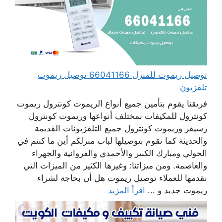
توصيل ريموت للمنزل 66041166 توصيل ريموت
تلفزيون
فريقنا يقوم بتأمين جميع أنواع الريموت كونترول ريموت
كونترول للمكيفات بمختلف أنواعها وريموت كونترول
رسيفر وريموت كونترول جميع التلفزيونات القديمة
والحديثة كما نقوم بتوصيلها لباب منزلكم أين ما كنتم في
الحولي ومبارك الكبير والأحمدي والفروانية والجهراء
والعاصمة. ومن ميزاتنا: وغيرها الكثير من الميزات التي
نقدمها للعملاء توصيل ريموت هل أن بحاجة لشراء
ريموت جديد و ...
اقرأ المزيد