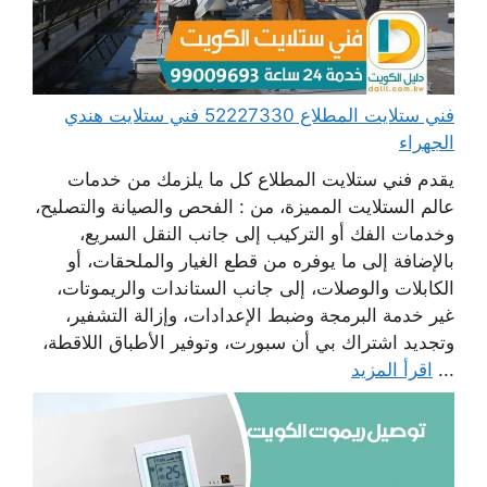
فني ستلايت المطلاع 52227330 فني ستلايت هندي
الجهراء
يقدم فني ستلايت المطلاع كل ما يلزمك من خدمات
عالم الستلايت المميزة، من : الفحص والصيانة والتصليح،
وخدمات الفك أو التركيب إلى جانب النقل السريع،
بالإضافة إلى ما يوفره من قطع الغيار والملحقات، أو
الكابلات والوصلات، إلى جانب الستاندات والريموتات،
غير خدمة البرمجة وضبط الإعدادات، وإزالة التشفير،
وتجديد اشتراك بي أن سبورت، وتوفير الأطباق اللاقطة،
...
اقرأ المزيد