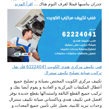
جدران يناسبها فمثلا لغرف النوم هناك ...
اقرأ المزيد
فني تكييف مركزي هندي الكويت 62224041 فك نقل
تركيب صيانة تصليح تكييف سنترال
تكييف مركزي الكويت المختص بصيانة و تصليح جميع
أعطال المكيفات المركزية و العادية و يقوم أيضا بفك و
تركيب جميع القطع التالفة واستبدالها بقطع جديدة نوفر
افضل فني تكييف هندي وباكستاني صيانة تكييف سنترال
وحدات تبريد للابنية، نعمل على تأمين جميع المعدات و