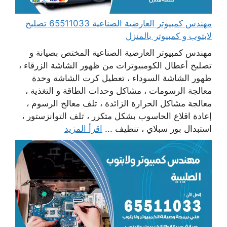
مهندس كمبيوتر العارضية الصناعية 65511033 تصليح
لابتوب و كمبيوتر بالمنزل
مهندس كمبيوتر العارضية الصناعية المختص بصيانة و
تصليح أعطال الكومبيوترات من ظهور الشاشة الزرقاء ،
ظهور الشاشة السوداء ، تعطيل كرت الشاشة وحدة
معالجة الرسومات ، مشاكل وحدات الطاقة و التغذية ،
معالجة مشاكل الحرارة الزائدة ، تلف معالج الرسوم ،
إعادة اقلاع الحاسوب بشكل متكرر ، تلف التوانزستور ،
استبدال بور سبلاي ، تنظيف ...
اقرأ المزيد