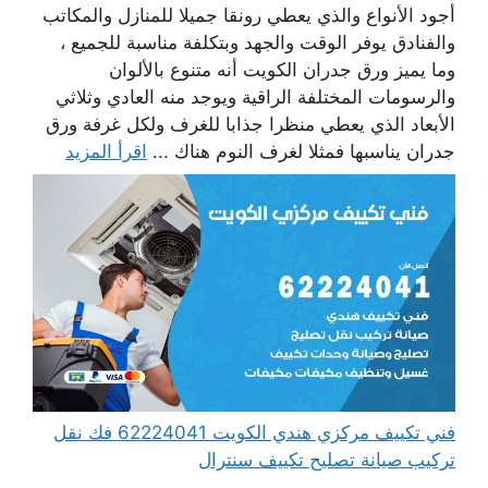
أجود الأنواع والذي يعطي رونقا جميلا للمنازل والمكاتب
والفنادق يوفر الوقت والجهد وبتكلفة مناسبة للجميع ،
وما يميز ورق جدران الكويت أنه متنوع بالألوان
والرسومات المختلفة الراقية ويوجد منه العادي وثلاثي
الأبعاد الذي يعطي منظرا جذابا للغرف ولكل غرفة ورق
جدران يناسبها فمثلا لغرف النوم هناك ...
اقرأ المزيد
فني تكييف مركزي هندي الكويت 62224041 فك نقل
تركيب صيانة تصليح تكييف سنترال