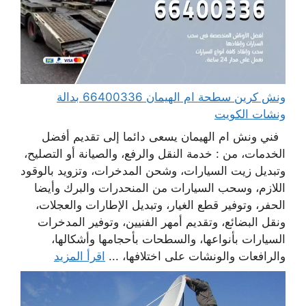
ونش كرين سطحة ام الهيمان 66400336 بدالة
ونشات الكويت
فني ونش ام الهيمان يسعى دائما إلى تقديم أفضل
الخدمات، من : خدمة النقل والرفع، والصيانة أو التصليح،
وتبديل زيت السيارات، وشحن المدخرات، وتزويد بالوقود
اللازم، وسحب السيارات من المنحدرات والبرك وأيضا
الحفر، وتوفير قطع الغيار، وتبديل الإطارات والعجلات،
ونقل البضائع، وتقديم أمهر الفنيين، وتوفير المدخرات
السيارات بأنواعها، والسطحات بأحجامها وأشكالها،
والرافعات والونشات على اختلافها، ...
اقرأ المزيد