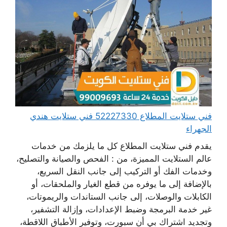
فني ستلايت المطلاع 52227330 فني ستلايت هندي
الجهراء
يقدم فني ستلايت المطلاع كل ما يلزمك من خدمات
عالم الستلايت المميزة، من : الفحص والصيانة والتصليح،
وخدمات الفك أو التركيب إلى جانب النقل السريع،
بالإضافة إلى ما يوفره من قطع الغيار والملحقات، أو
الكابلات والوصلات، إلى جانب الستاندات والريموتات،
غير خدمة البرمجة وضبط الإعدادات، وإزالة التشفير،
وتجديد اشتراك بي أن سبورت، وتوفير الأطباق اللاقطة،