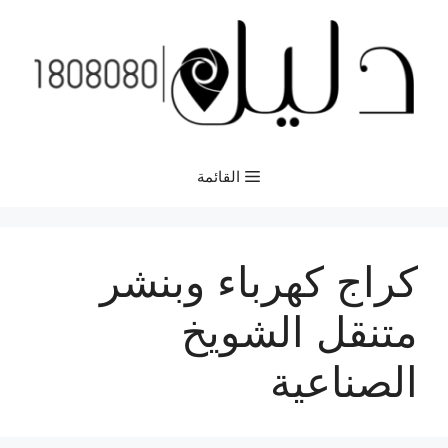
نتقل
لى
لمحتوى
القائمة
كراج كهرباء وبنشر
متنقل الشويخ
الصناعية