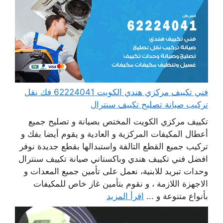
فني تكييف مركزي هندي الكويت 62224041 فك نقل
تركيب صيانة تصليح تكييف سنترال
تكييف مركزي الكويت المختص بصيانة و تصليح جميع
أعطال المكيفات المركزية و العادية و يقوم أيضا بفك و
تركيب جميع القطع التالفة واستبدالها بقطع جديدة نوفر
افضل فني تكييف هندي وباكستاني صيانة تكييف سنترال
وحدات تبريد للابنية، نعمل على تأمين جميع المعدات و
الاجهزة اللازمة ، و نقوم بتأمين غاز خاص للمكيفات
بأنواع متنوعة و ...
اقرأ المزيد