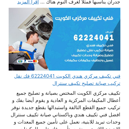
جدران يناسبها فمثلا لغرف النوم هناك ...
اقرأ المزيد
فني تكييف مركزي هندي الكويت 62224041 فك نقل
تركيب صيانة تصليح تكييف سنترال
تكييف مركزي الكويت المختص بصيانة و تصليح جميع
أعطال المكيفات المركزية و العادية و يقوم أيضا بفك و
تركيب جميع القطع التالفة واستبدالها بقطع جديدة نوفر
افضل فني تكييف هندي وباكستاني صيانة تكييف سنترال
وحدات تبريد للابنية، نعمل على تأمين جميع المعدات و
الاجهزة اللازمة ، و نقوم بتأمين غاز خاص للمكيفات