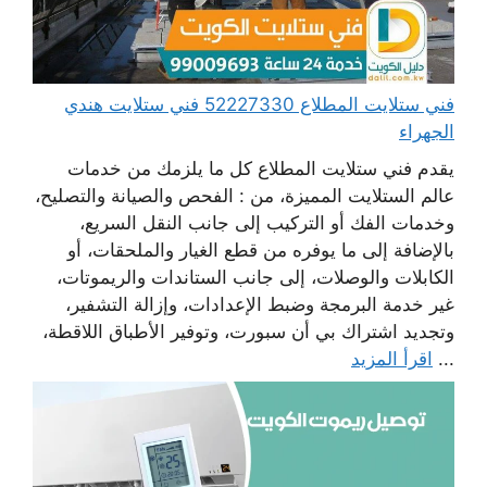
فني ستلايت المطلاع 52227330 فني ستلايت هندي
الجهراء
يقدم فني ستلايت المطلاع كل ما يلزمك من خدمات
عالم الستلايت المميزة، من : الفحص والصيانة والتصليح،
وخدمات الفك أو التركيب إلى جانب النقل السريع،
بالإضافة إلى ما يوفره من قطع الغيار والملحقات، أو
الكابلات والوصلات، إلى جانب الستاندات والريموتات،
غير خدمة البرمجة وضبط الإعدادات، وإزالة التشفير،
وتجديد اشتراك بي أن سبورت، وتوفير الأطباق اللاقطة،
...
اقرأ المزيد