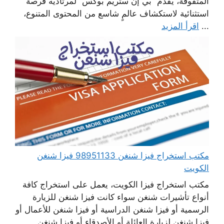
المتفوقة، يقدم “بي إن ستريم بوكس” لمرتاديه فرصة
استثنائية لاستكشاف عالمٍ شاسع من المحتوى المتنوع،
...
اقرأ المزيد
مكتب استخراج فيزا شنغن 98951133 فيزا شنغن
الكويت
مكتب استخراج فيزا الكويت، يعمل على استخراج كافة
أنواع تأشيرات شنغن سواء كانت فيزا شنغن للزيارة
الرسمية أو فيزا شنغن الدراسية أو فيزا شنغن للأعمال أو
فيزا شنغن لزيارة العائلة أو الأصدقاء أو فيزا شنغن