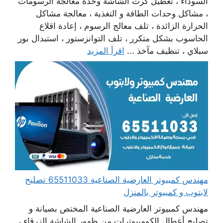
السوداء ، تعطيل كرت الشاشة وحدة معالجة الرسومات
، مشاكل وحدات الطاقة و التغذية ، معالجة مشاكل
الحرارة الزائدة ، تلف معالج الرسوم ، إعادة اقلاع
الحاسوب بشكل متكرر ، تلف التوانزستور ، استبدال بور
سبلاي ، تنظيف مآخذ ...
اقرأ المزيد
مهندس كمبيوتر العارضية الصناعية 65511033 تصليح
لابتوب و كمبيوتر بالمنزل
مهندس كمبيوتر العارضية الصناعية المختص بصيانة و
تصليح أعطال الكومبيوترات من ظهور الشاشة الزرقاء ،