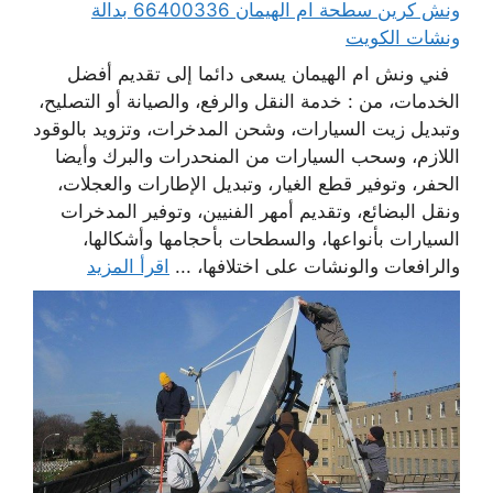
ونش كرين سطحة ام الهيمان 66400336 بدالة
ونشات الكويت
فني ونش ام الهيمان يسعى دائما إلى تقديم أفضل
الخدمات، من : خدمة النقل والرفع، والصيانة أو التصليح،
وتبديل زيت السيارات، وشحن المدخرات، وتزويد بالوقود
اللازم، وسحب السيارات من المنحدرات والبرك وأيضا
الحفر، وتوفير قطع الغيار، وتبديل الإطارات والعجلات،
ونقل البضائع، وتقديم أمهر الفنيين، وتوفير المدخرات
السيارات بأنواعها، والسطحات بأحجامها وأشكالها،
والرافعات والونشات على اختلافها، ...
اقرأ المزيد