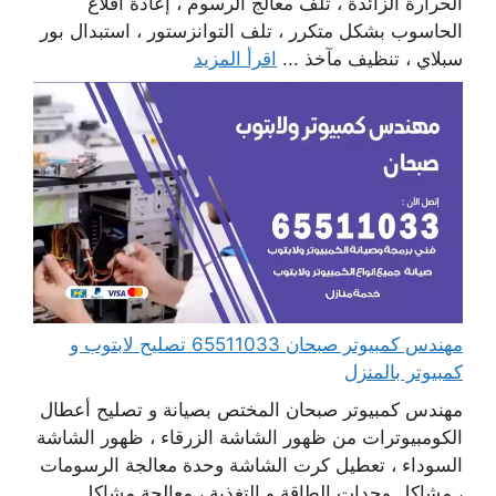
الحرارة الزائدة ، تلف معالج الرسوم ، إعادة اقلاع
الحاسوب بشكل متكرر ، تلف التوانزستور ، استبدال بور
سبلاي ، تنظيف مآخذ ...
اقرأ المزيد
مهندس كمبيوتر صبحان 65511033 تصليح لابتوب و
كمبيوتر بالمنزل
مهندس كمبيوتر صبحان المختص بصيانة و تصليح أعطال
الكومبيوترات من ظهور الشاشة الزرقاء ، ظهور الشاشة
السوداء ، تعطيل كرت الشاشة وحدة معالجة الرسومات
، مشاكل وحدات الطاقة و التغذية ، معالجة مشاكل