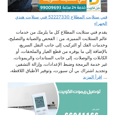
فني ستلايت المطلاع 52227330 فني ستلايت هندي
الجهراء
يقدم فني ستلايت المطلاع كل ما يلزمك من خدمات
عالم الستلايت المميزة، من : الفحص والصيانة والتصليح،
وخدمات الفك أو التركيب إلى جانب النقل السريع،
بالإضافة إلى ما يوفره من قطع الغيار والملحقات، أو
الكابلات والوصلات، إلى جانب الستاندات والريموتات،
غير خدمة البرمجة وضبط الإعدادات، وإزالة التشفير،
وتجديد اشتراك بي أن سبورت، وتوفير الأطباق اللاقطة،
...
اقرأ المزيد