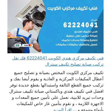
فني تكييف مركزي هندي الكويت 62224041 فك نقل
تركيب صيانة تصليح تكييف سنترال
تكييف مركزي الكويت المختص بصيانة و تصليح جميع
أعطال المكيفات المركزية و العادية و يقوم أيضا بفك و
تركيب جميع القطع التالفة واستبدالها بقطع جديدة نوفر
افضل فني تكييف هندي وباكستاني صيانة تكييف سنترال
وحدات تبريد للابنية، نعمل على تأمين جميع المعدات و
الاجهزة اللازمة ، و نقوم بتأمين غاز خاص للمكيفات
بأنواع متنوعة و ...
اقرأ المزيد