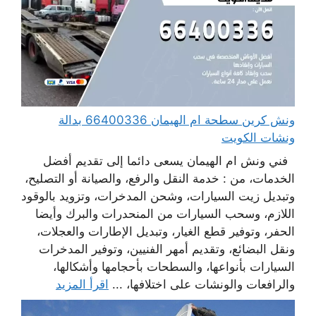
ونش كرين سطحة ام الهيمان 66400336 بدالة
ونشات الكويت
فني ونش ام الهيمان يسعى دائما إلى تقديم أفضل
الخدمات، من : خدمة النقل والرفع، والصيانة أو التصليح،
وتبديل زيت السيارات، وشحن المدخرات، وتزويد بالوقود
اللازم، وسحب السيارات من المنحدرات والبرك وأيضا
الحفر، وتوفير قطع الغيار، وتبديل الإطارات والعجلات،
ونقل البضائع، وتقديم أمهر الفنيين، وتوفير المدخرات
السيارات بأنواعها، والسطحات بأحجامها وأشكالها،
والرافعات والونشات على اختلافها، ...
اقرأ المزيد