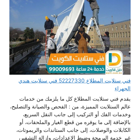
فني ستلايت المطلاع 52227330 فني ستلايت هندي
الجهراء
يقدم فني ستلايت المطلاع كل ما يلزمك من خدمات
عالم الستلايت المميزة، من : الفحص والصيانة والتصليح،
وخدمات الفك أو التركيب إلى جانب النقل السريع،
بالإضافة إلى ما يوفره من قطع الغيار والملحقات، أو
الكابلات والوصلات، إلى جانب الستاندات والريموتات،
غير خدمة البرمجة وضبط الإعدادات، وإزالة التشفير،