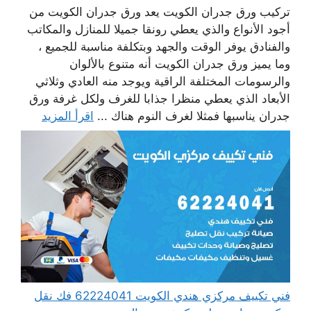
تركيب ورق جدران الكويت يعد ورق جدران الكويت من
أجود الأنواع والذي يعطي رونقا جميلا للمنازل والمكاتب
والفنادق يوفر الوقت والجهد وبتكلفة مناسبة للجميع ،
وما يميز ورق جدران الكويت أنه متنوع بالألوان
والرسومات المختلفة الراقية ويوجد منه العادي وثلاثي
الأبعاد الذي يعطي منظرا جذابا للغرف ولكل غرفة ورق
جدران يناسبها فمثلا لغرف النوم هناك ...
اقرأ المزيد
فني تكييف مركزي هندي الكويت 62224041 فك نقل