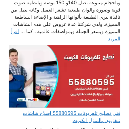
وبأحجام متنوعة تصل 140و 150 بوصة وبأنظمة صوت
قوية وصورة والوان طبيعية تشعر العميل وكانه يطل من
نافذة ليرى الطبيعة بألوانها الزاهية و الإضاءة الساطعة
المميزة. ولدى شركتنا عدة عروض على هذه الشاشات
المميزة وبسعر الجملة وبمواصفات عالمية ، كما ...
اقرأ
المزيد
فني تصليح تلفزيونات 55880595 إصلاح شاشات
تلفزيون بالمنزل الكويت