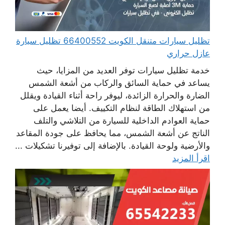
تظليل سيارات متنقل الكويت 66400552 تظليل سيارة
عازل حراري
خدمة تظليل سيارات توفر العديد من المزايا، حيث
يساعد في حماية السائق والركاب من أشعة الشمس
الضارة والحرارة الزائدة، ليوفر راحة أثناء القيادة ويقلل
من استهلاك الطاقة لنظام التكييف. أيضا يعمل على
حماية العوادم الداخلية للسيارة من التلاشي والتلف
الناتج عن أشعة الشمس، مما يحافظ على جودة المقاعد
والأرضية ولوحة القيادة. بالإضافة إلى توفيرنا تشكيلات ...
اقرأ المزيد