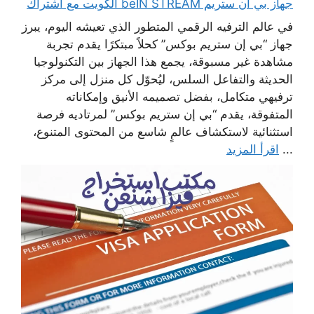
جهاز بي ان ستريم beIN STREAM الكويت مع اشتراك
في عالم الترفيه الرقمي المتطور الذي تعيشه اليوم، يبرز
جهاز “بي إن ستريم بوكس” كحلاً مبتكرًا يقدم تجربة
مشاهدة غير مسبوقة، يجمع هذا الجهاز بين التكنولوجيا
الحديثة والتفاعل السلس، ليُحوّل كل منزل إلى مركز
ترفيهي متكامل، بفضل تصميمه الأنيق وإمكاناته
المتفوقة، يقدم “بي إن ستريم بوكس” لمرتاديه فرصة
استثنائية لاستكشاف عالمٍ شاسع من المحتوى المتنوع،
...
اقرأ المزيد