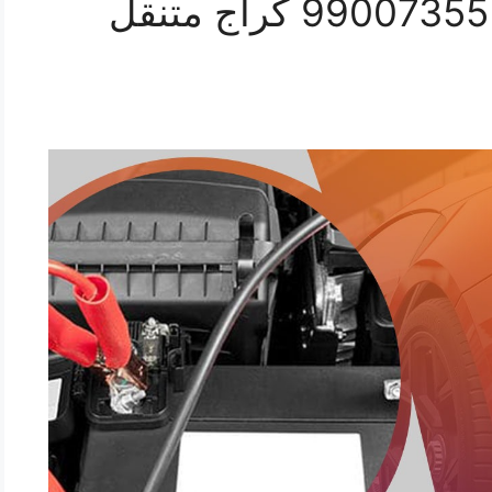
رقم خدمة بنشر العيون 99007355 كراج متنقل