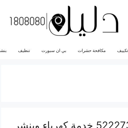
تكييف
مكافحة حشرات
بي ان سبورت
تنظيف
بنشر
كراج متنقل العيون 52227338 خدمة كهرباء وبنشر