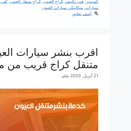
كمبيوتر
,
فني تكييف
,
كراج العيون
,
كراج متنقل العيون
,
كهربا
سيارات
,
ميكانيكي سيارات العيون
أضف تعليق
متنقل كراج قريب من م
21 أبريل، 2020
بقلم