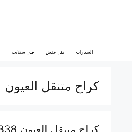
نتقل
لى
لمحتوى
السيارات
نقل عفش
فني ستلايت
كراج متنقل العيون