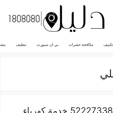
تكييف
مكافحة حشرات
بي ان سبورت
تنظيف
بنشر
لي
كراج متنقل جابر العلي 52227338 خدمة كهرباء