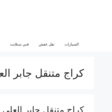
نتقل
لى
لمحتوى
السيارات
نقل عفش
فني ستلايت
كراج متنقل جابر الع