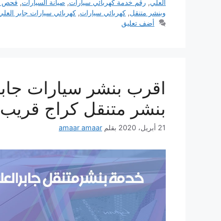
العلي
,
رقم خدمة كهربائي سيارات
,
صيانة السيارات
,
فحص كم
وبنشر متنقل
,
كهربائي سيارات
,
كهربائي سيارات جابر العلي
أضف تعليق
بنشر متنقل كراج قريب
21 أبريل، 2020
بقلم
amaar amaar