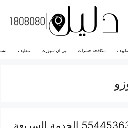
تكييف
مكافحة حشرات
بي ان سبورت
تنظيف
بنشر
زو
ورشة ميكانيك ايسوزو 55445363 الخدمة السريعة