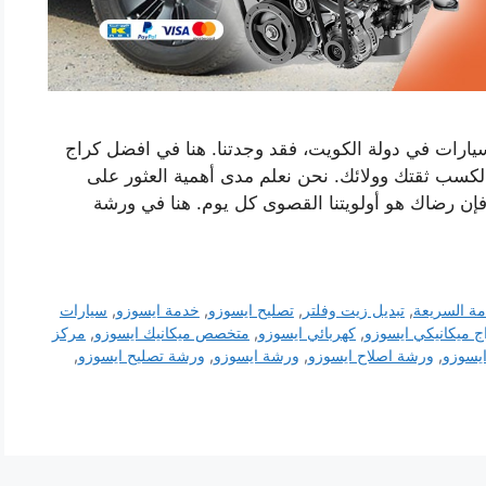
ارات في دولة الكويت، فقد وجدتنا. هنا في افضل كراج
لكسب ثقتك وولائك. نحن نعلم مدى أهمية العثور على
فإن رضاك ​​هو أولويتنا القصوى كل يوم. هنا في ورشة
مة السريعة
,
تبديل زيت وفلتر
,
تصليح ايسوزو
,
خدمة ايسوزو
,
سيارات
ج ميكانيكي ايسوزو
,
كهربائي ايسوزو
,
متخصص ميكانيك ايسوزو
,
مركز
ايسوزو
,
ورشة اصلاح ايسوزو
,
ورشة ايسوزو
,
ورشة تصليح ايسوزو
,