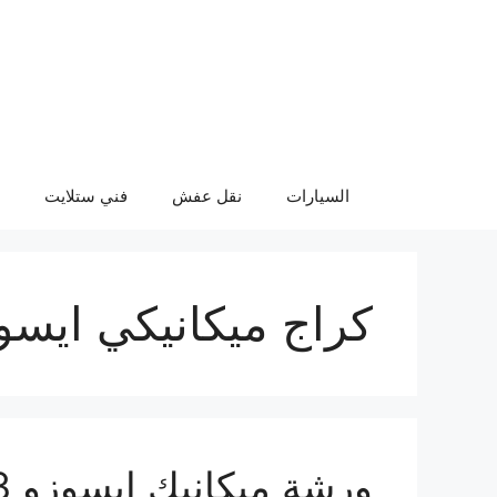
نتقل
لى
لمحتوى
السيارات
نقل عفش
فني ستلايت
كراج ميكانيكي ايسو