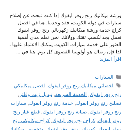
ورشة ميكانيك رنج روفر ايفوك إذا كنت تبحث عن إصلاح
سيارات في دولة الكويت، فقد وجدتنا. هنا في افضل
كراج خدمة ورشة ميكانيك زكهربائي رنج روفر ايفوك
نعمل بجد لكسب ثقتك وولائك. نحن نعلم مدى أهمية
العثور على خدمة سيارات الكويت يمكنك الاعتماد عليها ،
لذا فإن رضاك ​​هو أولويتنا القصوى كل يوم. هنا في …
اقرأ المزيد
التصنيفات
السيارات
الوسوم
اخصائي ميكانيك رنج روفر ايفوك
,
افضل ميكانيكي
رنج روفر ايفوك
,
الخدمة السريعة
,
تبديل زيت وفلتر
,
تصليح رنج روفر ايفوك
,
خدمة رنج روفر ايفوك
,
سيارات
رنج روفر ايفوك
,
صيانة رنج روفر ايفوك
,
قطع غيار رنج
روفر ايفوك
,
كراج رنج روفر ايفوك
,
كراج ميكانيكي رنج
روفر ايفوك
,
كهربائي رنج روفر ايفوك
,
متخصص ميكانيك