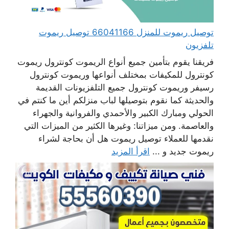
توصيل ريموت للمنزل 66041166 توصيل ريموت
تلفزيون
فريقنا يقوم بتأمين جميع أنواع الريموت كونترول ريموت
كونترول للمكيفات بمختلف أنواعها وريموت كونترول
رسيفر وريموت كونترول جميع التلفزيونات القديمة
والحديثة كما نقوم بتوصيلها لباب منزلكم أين ما كنتم في
الحولي ومبارك الكبير والأحمدي والفروانية والجهراء
والعاصمة. ومن ميزاتنا: وغيرها الكثير من الميزات التي
نقدمها للعملاء توصيل ريموت هل أن بحاجة لشراء
ريموت جديد و ...
اقرأ المزيد