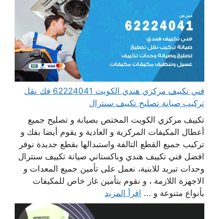
فني تكييف مركزي هندي الكويت 62224041 فك نقل
تركيب صيانة تصليح تكييف سنترال
تكييف مركزي الكويت المختص بصيانة و تصليح جميع
أعطال المكيفات المركزية و العادية و يقوم أيضا بفك و
تركيب جميع القطع التالفة واستبدالها بقطع جديدة نوفر
افضل فني تكييف هندي وباكستاني صيانة تكييف سنترال
وحدات تبريد للابنية، نعمل على تأمين جميع المعدات و
الاجهزة اللازمة ، و نقوم بتأمين غاز خاص للمكيفات
بأنواع متنوعة و ...
اقرأ المزيد