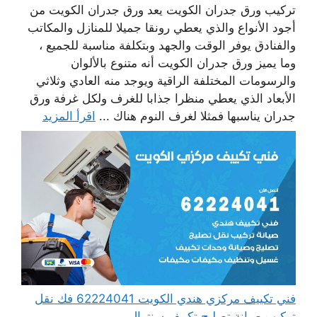
تركيب ورق جدران الكويت يعد ورق جدران الكويت من
أجود الأنواع والذي يعطي رونقا جميلا للمنازل والمكاتب
والفنادق يوفر الوقت والجهد وبتكلفة مناسبة للجميع ،
وما يميز ورق جدران الكويت أنه متنوع بالألوان
والرسومات المختلفة الراقية ويوجد منه العادي وثلاثي
الأبعاد الذي يعطي منظرا جذابا للغرف ولكل غرفة ورق
جدران يناسبها فمثلا لغرف النوم هناك ...
اقرأ المزيد
فني تكييف مركزي هندي الكويت 62224041 فك نقل
تركيب صيانة تصليح تكييف سنترال