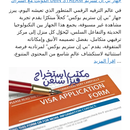
جهاز بي ان ستريم beIN STREAM الكويت مع اشتراك
في عالم الترفيه الرقمي المتطور الذي تعيشه اليوم، يبرز
جهاز “بي إن ستريم بوكس” كحلاً مبتكرًا يقدم تجربة
مشاهدة غير مسبوقة، يجمع هذا الجهاز بين التكنولوجيا
الحديثة والتفاعل السلس، ليُحوّل كل منزل إلى مركز
ترفيهي متكامل، بفضل تصميمه الأنيق وإمكاناته
المتفوقة، يقدم “بي إن ستريم بوكس” لمرتاديه فرصة
استثنائية لاستكشاف عالمٍ شاسع من المحتوى المتنوع،
...
اقرأ المزيد