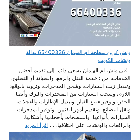
ونش كرين سطحة ام الهيمان 66400336 بدالة
ونشات الكويت
فني ونش ام الهيمان يسعى دائما إلى تقديم أفضل
الخدمات، من : خدمة النقل والرفع، والصيانة أو التصليح،
وتبديل زيت السيارات، وشحن المدخرات، وتزويد بالوقود
اللازم، وسحب السيارات من المنحدرات والبرك وأيضا
الحفر، وتوفير قطع الغيار، وتبديل الإطارات والعجلات،
ونقل البضائع، وتقديم أمهر الفنيين، وتوفير المدخرات
السيارات بأنواعها، والسطحات بأحجامها وأشكالها،
والرافعات والونشات على اختلافها، ...
اقرأ المزيد