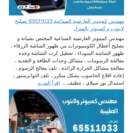
مهندس كمبيوتر العارضية الصناعية 65511033 تصليح
لابتوب و كمبيوتر بالمنزل
مهندس كمبيوتر العارضية الصناعية المختص بصيانة و
تصليح أعطال الكومبيوترات من ظهور الشاشة الزرقاء ،
ظهور الشاشة السوداء ، تعطيل كرت الشاشة وحدة
معالجة الرسومات ، مشاكل وحدات الطاقة و التغذية ،
معالجة مشاكل الحرارة الزائدة ، تلف معالج الرسوم ،
إعادة اقلاع الحاسوب بشكل متكرر ، تلف التوانزستور ،
استبدال بور سبلاي ، تنظيف ...
اقرأ المزيد