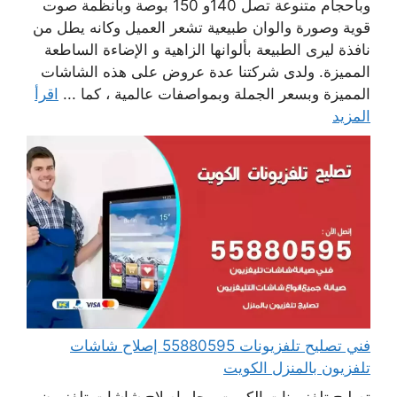
وبأحجام متنوعة تصل 140و 150 بوصة وبأنظمة صوت
قوية وصورة والوان طبيعية تشعر العميل وكانه يطل من
نافذة ليرى الطبيعة بألوانها الزاهية و الإضاءة الساطعة
المميزة. ولدى شركتنا عدة عروض على هذه الشاشات
المميزة وبسعر الجملة وبمواصفات عالمية ، كما ...
اقرأ
المزيد
فني تصليح تلفزيونات 55880595 إصلاح شاشات
تلفزيون بالمنزل الكويت