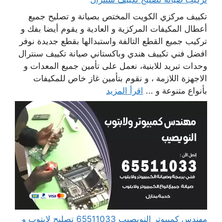
تكييف مركزي الكويت المختص بصيانة و تصليح جميع
أعطال المكيفات المركزية و العادية و يقوم أيضا بفك و
تركيب جميع القطع التالفة واستبدالها بقطع جديدة نوفر
افضل فني تكييف هندي وباكستاني صيانة تكييف سنترال
وحدات تبريد للابنية، نعمل على تأمين جميع المعدات و
الاجهزة اللازمة ، و نقوم بتأمين غاز خاص للمكيفات
بأنواع متنوعة و ...
اقرأ المزيد
مهندس كمبيوتر النويصيب 65511033 تصليح لابتوب و