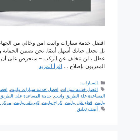
افضل خدمة سيارات وانيت امن وخالي من الجهاد لر
بل تجعل حياتك أسهل أيضًا. نحن نضمن الحماية 
عطل ، لن تتخلف عن الركب – سنحرص على أن تكو
المدربون بإصلاح …
اقرأ المزيد
التصنيفات
السيارات
الوسوم
افضل خدمة سيارات
,
افضل خدمة سيارات وانيت
,
افضل
المساعدة علة الطريق وانيت
,
خدمة المساعدة على الطريق
وانيت
,
قطع غيار وانيت
,
كراج وانيت
,
كهربائي وانيت
,
مركز خ
أضف تعليق