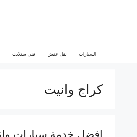
نتقل
لى
لمحتوى
السيارات
نقل عفش
فني ستلايت
كراج وانيت