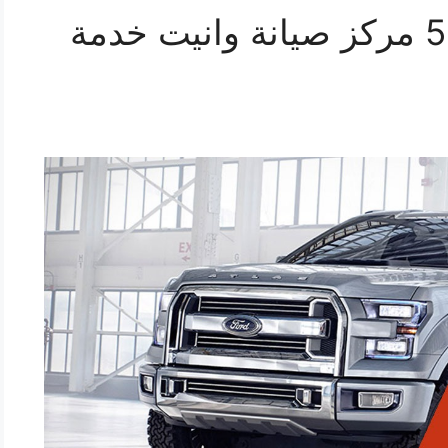
اصلاح وانيت 55445363 مركز صيانة وانيت خدمة