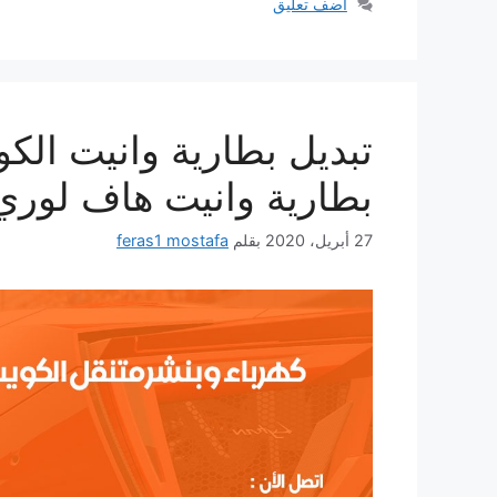
أضف تعليق
بطارية وانيت هاف لوري
27 أبريل، 2020
بقلم
feras1 mostafa