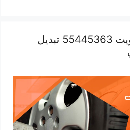
تبديل بطارية وانيت الكويت 55445363 تبديل