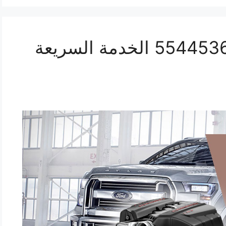
ورشة ميكانيك وانيت 55445363 الخدمة السريعة