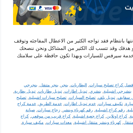
ها بانتظام فقد تواجه الكثير من الاعطال المفاجئه وتوقف
 هدفك وقد تتسب لك الكثير من المشاكل ونحن ننصحك
 خدمة سيرفس للسيارات وبهذا تكون حافظة على سلامتك
فضل كراج تصليح سيارات
,
البطاريات
,
بنجر
,
بنجر متنقل
,
بنجرجي
بنشرجي اشبيلية
,
بنشري
,
تبديل اطارات
,
تبديل بطاريات
,
تبديل بطارية
,
ل سفايف
,
تبديل يلف
,
تصليح السيارات
,
تصليح سيارات اشبيلية
,
تصليح
يارة
,
تكييف سيارات
,
خدم تبديل اطارات
,
خدمة الطريق
,
خدمة كراج
لية
,
رقم كراج اشبيلية
,
رقم كهرباء وبنشر
,
زجاج سيارات
,
صيانة
ة
,
كراج اونلاين
,
كراج جعية اشبيلية
,
كراج قريب من موقعي
,
كراج
تنقل
,
كهرباء وبنشر متنقل اشبيلية
,
معدات سيارات
,
مكيف سيارة
,