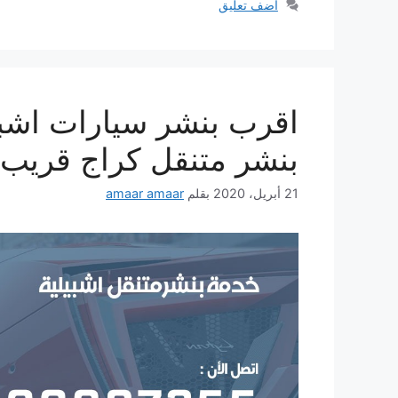
أضف تعليق
بنشر متنقل كراج قريب
21 أبريل، 2020
بقلم
amaar amaar