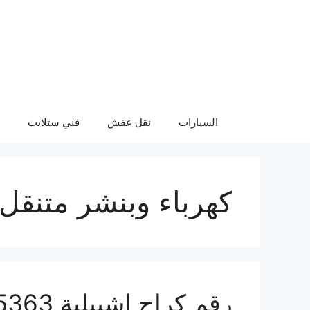
نتقل
لى
لمحتوى
السيارات
نقل عفش
فني ستلايت
كهرباء وبنشر متنقل 