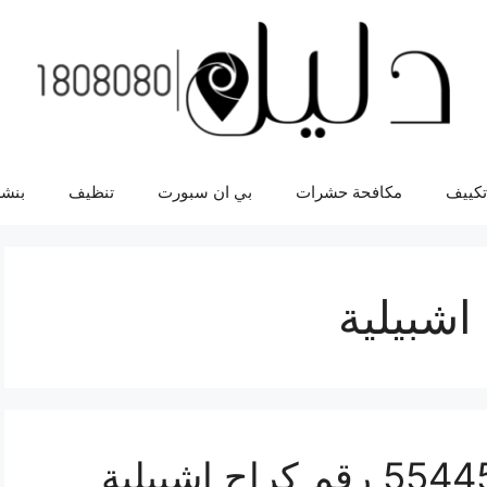
تكييف
مكافحة حشرات
بي ان سبورت
تنظيف
بنشر
اشبيلية
رقم كراج اشبيلية 55445363 رقم كراج اشبيلية