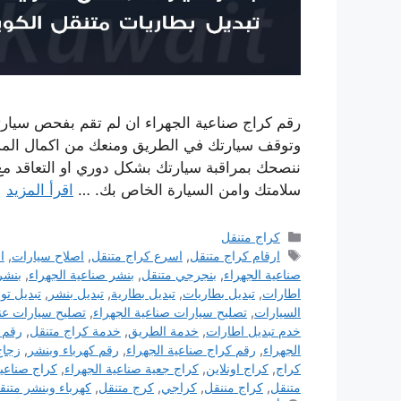
رقم كراج صناعية الجهراء ان لم تقم بفحص سيارتك 
وتوقف سيارتك في الطريق ومنعك من اكمال المس
ننصحك بمراقبة سيارتك بشكل دوري او التعاقد 
سلامتك وامن السيارة الخاص بك. …
اقرأ المزيد
التصنيفات
كراج متنقل
الوسوم
ارقام كراج متنقل
,
اسرع كراج متنقل
,
اصلاح سيارات
,
ا
صناعية الجهراء
,
بنجرجي متنقل
,
بنشر صناعية الجهراء
,
بنشر
اطارات
,
تبديل بطاريات
,
تبديل بطارية
,
تبديل بنشر
,
تبديل توا
السيارات
,
تصليح سيارات صناعية الجهراء
,
تصليح سيارات عند
خدم تبديل اطارات
,
خدمة الطريق
,
خدمة كراج متنقل
,
رقم ب
الجهراء
,
رقم كراج صناعية الجهراء
,
رقم كهرباء وبنشر
,
زجاج
كراج
,
كراج اونلاين
,
كراج جعية صناعية الجهراء
,
كراج صناعية
متنقل
,
كراج مننقل
,
كراجي
,
كرج متنقل
,
كهرباء وبنشر متنق