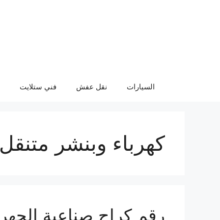
نتقل
لى
لمحتوى
السيارات
نقل عفش
فني ستلايت
كهرباء وبنشر متنقل 