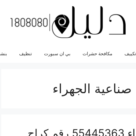
تكييف
مكافحة حشرات
بي ان سبورت
تنظيف
بنشر
صناعية الجهراء
رقم كراج صناعية الجهراء 55445363 رقم كراج