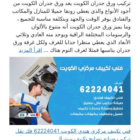
تركيب ورق جدران الكويت يعد ورق جدران الكويت من
أجود الأنواع والذي يعطي رونقا جميلا للمنازل والمكاتب
والفنادق يوفر الوقت والجهد وبتكلفة مناسبة للجميع ،
وما يميز ورق جدران الكويت أنه متنوع بالألوان
والرسومات المختلفة الراقية ويوجد منه العادي وثلاثي
الأبعاد الذي يعطي منظرا جذابا للغرف ولكل غرفة ورق
جدران يناسبها فمثلا لغرف النوم هناك ...
اقرأ المزيد
فني تكييف مركزي هندي الكويت 62224041 فك نقل
تركيب صيانة تصليح تكييف سنترال