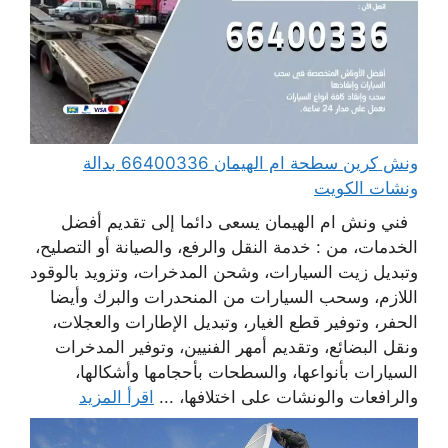
ونش كرين سطحة ام الهيمان 66400336 بدالة
ونشات الكويت
فني ونش ام الهيمان يسعى دائما إلى تقديم أفضل
الخدمات، من : خدمة النقل والرفع، والصيانة أو التصليح،
وتبديل زيت السيارات، وشحن المدخرات، وتزويد بالوقود
اللازم، وسحب السيارات من المنحدرات والبرك وأيضا
الحفر، وتوفير قطع الغيار، وتبديل الإطارات والعجلات،
ونقل البضائع، وتقديم أمهر الفنيين، وتوفير المدخرات
السيارات بأنواعها، والسطحات بأحجامها وأشكالها،
والرافعات والونشات على اختلافها، ...
اقرأ المزيد