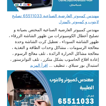
مهندس كمبيوتر العارضية الصناعية 65511033 تصليح
لابتوب و كمبيوتر بالمنزل
مهندس كمبيوتر العارضية الصناعية المختص بصيانة و
تصليح أعطال الكومبيوترات من ظهور الشاشة الزرقاء ،
ظهور الشاشة السوداء ، تعطيل كرت الشاشة وحدة
معالجة الرسومات ، مشاكل وحدات الطاقة و التغذية ،
معالجة مشاكل الحرارة الزائدة ، تلف معالج الرسوم ،
إعادة اقلاع الحاسوب بشكل متكرر ، تلف التوانزستور ،
استبدال بور سبلاي ، تنظيف ...
اقرأ المزيد