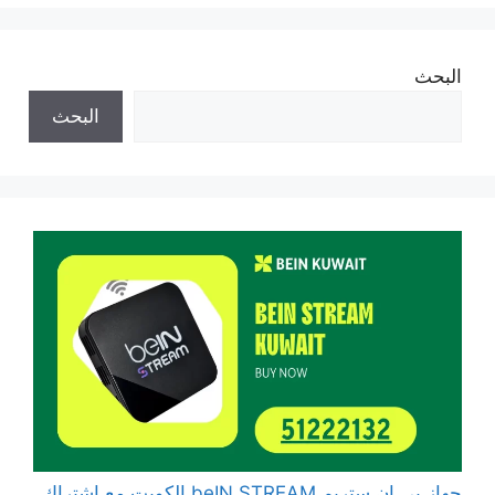
البحث
البحث
جهاز بي ان ستريم beIN STREAM الكويت مع اشتراك