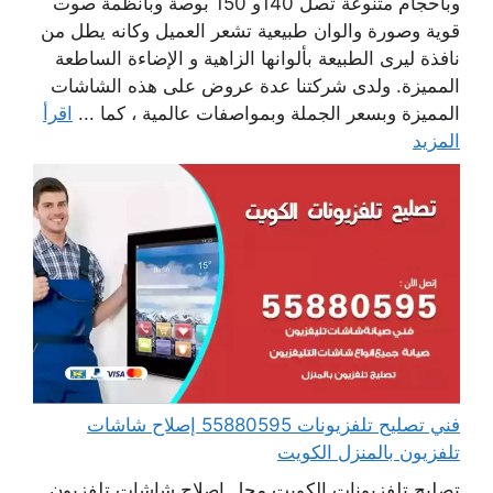
وبأحجام متنوعة تصل 140و 150 بوصة وبأنظمة صوت
قوية وصورة والوان طبيعية تشعر العميل وكانه يطل من
نافذة ليرى الطبيعة بألوانها الزاهية و الإضاءة الساطعة
المميزة. ولدى شركتنا عدة عروض على هذه الشاشات
المميزة وبسعر الجملة وبمواصفات عالمية ، كما ...
اقرأ
المزيد
فني تصليح تلفزيونات 55880595 إصلاح شاشات
تلفزيون بالمنزل الكويت
تصليح تلفزيونات الكويت محل إصلاح شاشات تلفزيون