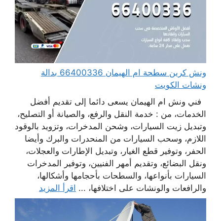
ونش كرين سطحة ام الهيمان 66400336 بدالة
ونشات الكويت
فني ونش ام الهيمان يسعى دائما إلى تقديم أفضل
الخدمات، من : خدمة النقل والرفع، والصيانة أو التصليح،
وتبديل زيت السيارات، وشحن المدخرات، وتزويد بالوقود
اللازم، وسحب السيارات من المنحدرات والبرك وأيضا
الحفر، وتوفير قطع الغيار، وتبديل الإطارات والعجلات،
ونقل البضائع، وتقديم أمهر الفنيين، وتوفير المدخرات
السيارات بأنواعها، والسطحات بأحجامها وأشكالها،
والرافعات والونشات على اختلافها، ...
اقرأ المزيد