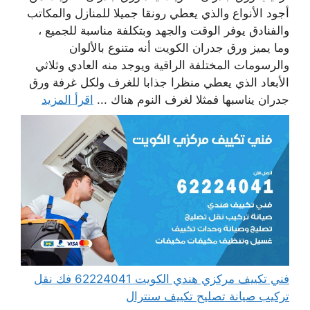
أجود الأنواع والذي يعطي رونقا جميلا للمنازل والمكاتب
والفنادق يوفر الوقت والجهد وبتكلفة مناسبة للجميع ،
وما يميز ورق جدران الكويت أنه متنوع بالألوان
والرسومات المختلفة الراقية ويوجد منه العادي وثلاثي
الأبعاد الذي يعطي منظرا جذابا للغرف ولكل غرفة ورق
جدران يناسبها فمثلا لغرف النوم هناك ...
اقرأ المزيد
فني تكييف مركزي هندي الكويت 62224041 فك نقل
تركيب صيانة تصليح تكييف سنترال