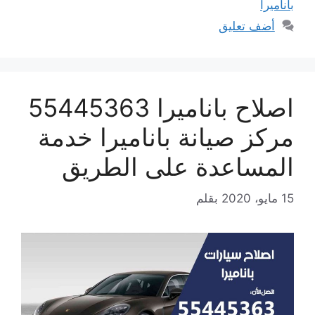
باناميرا
أضف تعليق
اصلاح باناميرا 55445363
مركز صيانة باناميرا خدمة
المساعدة على الطريق
15 مايو، 2020
بقلم