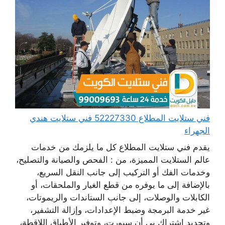
فني ستلايت المطلاع 52227330 فني ستلايت هندي
الجهراء
يقدم فني ستلايت المطلاع كل ما يلزمك من خدمات
عالم الستلايت المميزة، من : الفحص والصيانة والتصليح،
وخدمات الفك أو التركيب إلى جانب النقل السريع،
بالإضافة إلى ما يوفره من قطع الغيار والملحقات، أو
الكابلات والوصلات، إلى جانب الستاندات والريموتات،
غير خدمة البرمجة وضبط الإعدادات، وإزالة التشفير،
وتجديد اشتراك بي أن سبورت، وتوفير الأطباق اللاقطة،