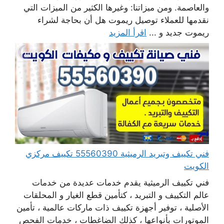
والعاصمة. ومن ميزاتنا: وغيرها الكثير من الميزات التي
نقدمها للعملاء توصيل ريموت هل أن بحاجة لشراء
ريموت جديد و ...
اقرأ المزيد
فني تكييف وتبريد الرميثية 55560390 تكييف مركزي
الكويت
فني تكييف الرميثية يقدم خدمات عديدة من خدمات
عالم التكييف و التبريد ، كتأمين قطع الغيار و المحلقات
الأصلية ، توفير أجهزة تكييف ذات ماركات عالمية ، تأمين
الموتورات بأنواعها ، كذلك الضاغطات ، خدمات الفحص