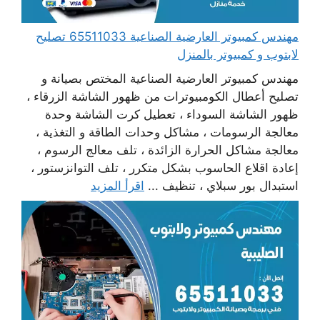
مهندس كمبيوتر العارضية الصناعية 65511033 تصليح
لابتوب و كمبيوتر بالمنزل
مهندس كمبيوتر العارضية الصناعية المختص بصيانة و
تصليح أعطال الكومبيوترات من ظهور الشاشة الزرقاء ،
ظهور الشاشة السوداء ، تعطيل كرت الشاشة وحدة
معالجة الرسومات ، مشاكل وحدات الطاقة و التغذية ،
معالجة مشاكل الحرارة الزائدة ، تلف معالج الرسوم ،
إعادة اقلاع الحاسوب بشكل متكرر ، تلف التوانزستور ،
استبدال بور سبلاي ، تنظيف ...
اقرأ المزيد