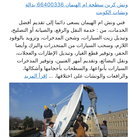
ونش كرين سطحة ام الهيمان 66400336 بدالة
ونشات الكويت
فني ونش ام الهيمان يسعى دائما إلى تقديم أفضل
الخدمات، من : خدمة النقل والرفع، والصيانة أو التصليح،
وتبديل زيت السيارات، وشحن المدخرات، وتزويد بالوقود
اللازم، وسحب السيارات من المنحدرات والبرك وأيضا
الحفر، وتوفير قطع الغيار، وتبديل الإطارات والعجلات،
ونقل البضائع، وتقديم أمهر الفنيين، وتوفير المدخرات
السيارات بأنواعها، والسطحات بأحجامها وأشكالها،
والرافعات والونشات على اختلافها، ...
اقرأ المزيد