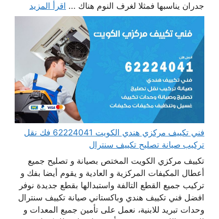
جدران يناسبها فمثلا لغرف النوم هناك ...
اقرأ المزيد
فني تكييف مركزي هندي الكويت 62224041 فك نقل
تركيب صيانة تصليح تكييف سنترال
تكييف مركزي الكويت المختص بصيانة و تصليح جميع
أعطال المكيفات المركزية و العادية و يقوم أيضا بفك و
تركيب جميع القطع التالفة واستبدالها بقطع جديدة نوفر
افضل فني تكييف هندي وباكستاني صيانة تكييف سنترال
وحدات تبريد للابنية، نعمل على تأمين جميع المعدات و