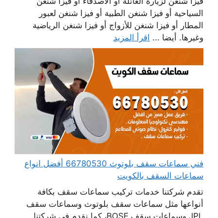
فيزا شنغن لزيارة العائلة أو الأصدقاء أو فيزا شنغن
السياحية أو فيزا شنغن الطبية أو فيزا شنغن لعبور
المطار أو فيزا شنغن للأزواج أو فيزا شنغن الرياضية
وغيرها. أيضا ...
اقرأ المزيد
فني سماعات سقف بلوتوث 66780530 أفضل انواع
سماعات السقف بالكويت
تقدم شركتنا خدمات تركيب سماعات سقف بكافة
أنواعها مثل سماعات سقف بلوتوث وسماعات سقف
JPL وسماعات سقف BOSE، كما نقدم في شركتنا