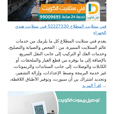
فني ستلايت المطلاع 52227330 فني ستلايت هندي
الجهراء
يقدم فني ستلايت المطلاع كل ما يلزمك من خدمات
عالم الستلايت المميزة، من : الفحص والصيانة والتصليح،
وخدمات الفك أو التركيب إلى جانب النقل السريع،
بالإضافة إلى ما يوفره من قطع الغيار والملحقات، أو
الكابلات والوصلات، إلى جانب الستاندات والريموتات،
غير خدمة البرمجة وضبط الإعدادات، وإزالة التشفير،
وتجديد اشتراك بي أن سبورت، وتوفير الأطباق اللاقطة،
...
اقرأ المزيد