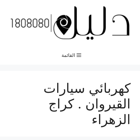
نتقل
لى
لمحتوى
القائمة
كهربائي سيارات
القيروان . كراج
الزهراء