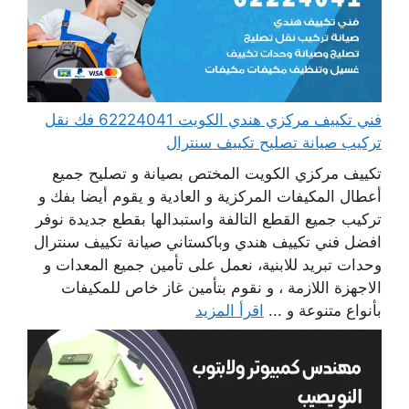
فني تكييف مركزي هندي الكويت 62224041 فك نقل
تركيب صيانة تصليح تكييف سنترال
تكييف مركزي الكويت المختص بصيانة و تصليح جميع
أعطال المكيفات المركزية و العادية و يقوم أيضا بفك و
تركيب جميع القطع التالفة واستبدالها بقطع جديدة نوفر
افضل فني تكييف هندي وباكستاني صيانة تكييف سنترال
وحدات تبريد للابنية، نعمل على تأمين جميع المعدات و
الاجهزة اللازمة ، و نقوم بتأمين غاز خاص للمكيفات
بأنواع متنوعة و ...
اقرأ المزيد