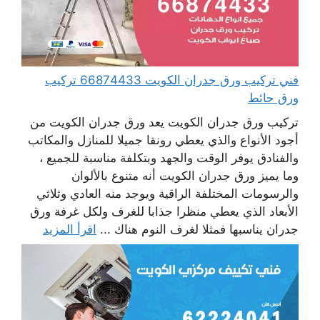
فني تركيب ورق جدران الكويت 66874433 تركيب
ورق حائط
تركيب ورق جدران الكويت يعد ورق جدران الكويت من
أجود الأنواع والذي يعطي رونقا جميلا للمنازل والمكاتب
والفنادق يوفر الوقت والجهد وبتكلفة مناسبة للجميع ،
وما يميز ورق جدران الكويت أنه متنوع بالألوان
والرسومات المختلفة الراقية ويوجد منه العادي وثلاثي
الأبعاد الذي يعطي منظرا جذابا للغرف ولكل غرفة ورق
جدران يناسبها فمثلا لغرف النوم هناك ...
اقرأ المزيد