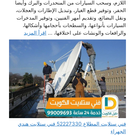
اللازم، وسحب السيارات من المنحدرات والبرك وأيضا
الحفر، وتوفير قطع الغيار، وتبديل الإطارات والعجلات،
ونقل البضائع، وتقديم أمهر الفنيين، وتوفير المدخرات
السيارات بأنواعها، والسطحات بأحجامها وأشكالها،
والرافعات والونشات على اختلافها، ...
اقرأ المزيد
فني ستلايت المطلاع 52227330 فني ستلايت هندي
الجهراء