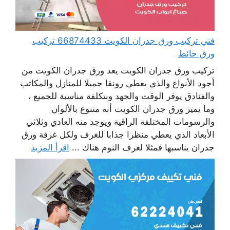
فني تركيب ورق جدران الكويت 66874433 تركيب
ورق حائط
تركيب ورق جدران الكويت يعد ورق جدران الكويت من
أجود الأنواع والذي يعطي رونقا جميلا للمنازل والمكاتب
والفنادق يوفر الوقت والجهد وبتكلفة مناسبة للجميع ،
وما يميز ورق جدران الكويت أنه متنوع بالألوان
والرسومات المختلفة الراقية ويوجد منه العادي وثلاثي
الأبعاد الذي يعطي منظرا جذابا للغرف ولكل غرفة ورق
جدران يناسبها فمثلا لغرف النوم هناك ...
اقرأ المزيد