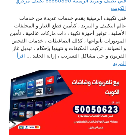
فني تكييف وتبريد الرميثية 55560390 تكييف مركزي
الكويت
فني تكييف الرميثية يقدم خدمات عديدة من خدمات
عالم التكييف و التبريد ، كتأمين قطع الغيار و المحلقات
الأصلية ، توفير أجهزة تكييف ذات ماركات عالمية ، تأمين
الموتورات بأنواعها ، كذلك الضاغطات ، خدمات الفحص
و الصيانة ، تركيب المكيفات و تثبيتها بإحكام ، تبديل غاز
الفريون و حل مشاكل التسريب ، إزالة الجليد ...
اقرأ
المزيد