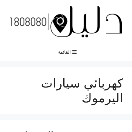
نتقل
لى
لمحتوى
القائمة
كهربائي سيارات
اليرموك