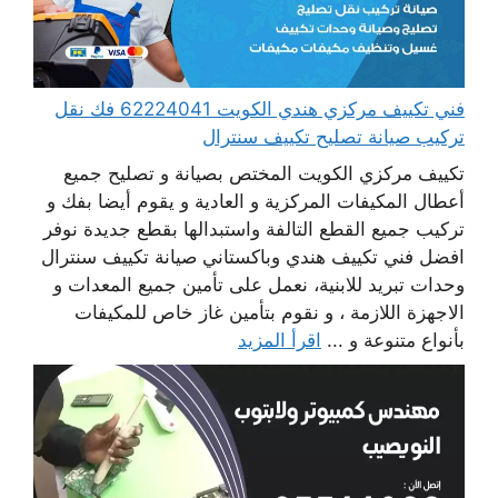
فني تكييف مركزي هندي الكويت 62224041 فك نقل
تركيب صيانة تصليح تكييف سنترال
تكييف مركزي الكويت المختص بصيانة و تصليح جميع
أعطال المكيفات المركزية و العادية و يقوم أيضا بفك و
تركيب جميع القطع التالفة واستبدالها بقطع جديدة نوفر
افضل فني تكييف هندي وباكستاني صيانة تكييف سنترال
وحدات تبريد للابنية، نعمل على تأمين جميع المعدات و
الاجهزة اللازمة ، و نقوم بتأمين غاز خاص للمكيفات
بأنواع متنوعة و ...
اقرأ المزيد