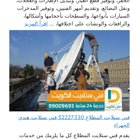
الحفر، وتوفير قطع الغيار، وتبديل الإطارات والعجلات،
ونقل البضائع، وتقديم أمهر الفنيين، وتوفير المدخرات
السيارات بأنواعها، والسطحات بأحجامها وأشكالها،
والرافعات والونشات على اختلافها، ...
اقرأ المزيد
فني ستلايت المطلاع 52227330 فني ستلايت هندي
الجهراء
يقدم فني ستلايت المطلاع كل ما يلزمك من خدمات