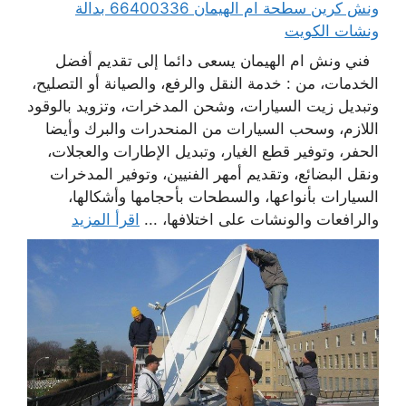
ونش كرين سطحة ام الهيمان 66400336 بدالة
ونشات الكويت
فني ونش ام الهيمان يسعى دائما إلى تقديم أفضل
الخدمات، من : خدمة النقل والرفع، والصيانة أو التصليح،
وتبديل زيت السيارات، وشحن المدخرات، وتزويد بالوقود
اللازم، وسحب السيارات من المنحدرات والبرك وأيضا
الحفر، وتوفير قطع الغيار، وتبديل الإطارات والعجلات،
ونقل البضائع، وتقديم أمهر الفنيين، وتوفير المدخرات
السيارات بأنواعها، والسطحات بأحجامها وأشكالها،
والرافعات والونشات على اختلافها، ...
اقرأ المزيد