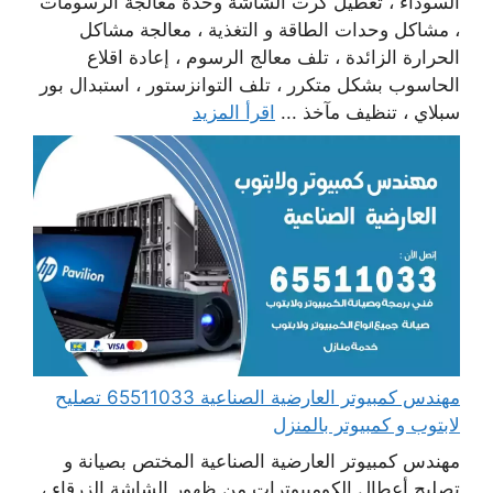
السوداء ، تعطيل كرت الشاشة وحدة معالجة الرسومات
، مشاكل وحدات الطاقة و التغذية ، معالجة مشاكل
الحرارة الزائدة ، تلف معالج الرسوم ، إعادة اقلاع
الحاسوب بشكل متكرر ، تلف التوانزستور ، استبدال بور
سبلاي ، تنظيف مآخذ ...
اقرأ المزيد
مهندس كمبيوتر العارضية الصناعية 65511033 تصليح
لابتوب و كمبيوتر بالمنزل
مهندس كمبيوتر العارضية الصناعية المختص بصيانة و
تصليح أعطال الكومبيوترات من ظهور الشاشة الزرقاء ،