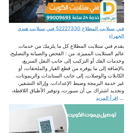
فني ستلايت المطلاع 52227330 فني ستلايت هندي
الجهراء
يقدم فني ستلايت المطلاع كل ما يلزمك من خدمات
عالم الستلايت المميزة، من : الفحص والصيانة والتصليح،
وخدمات الفك أو التركيب إلى جانب النقل السريع،
بالإضافة إلى ما يوفره من قطع الغيار والملحقات، أو
الكابلات والوصلات، إلى جانب الستاندات والريموتات،
غير خدمة البرمجة وضبط الإعدادات، وإزالة التشفير،
وتجديد اشتراك بي أن سبورت، وتوفير الأطباق اللاقطة،
...
اقرأ المزيد