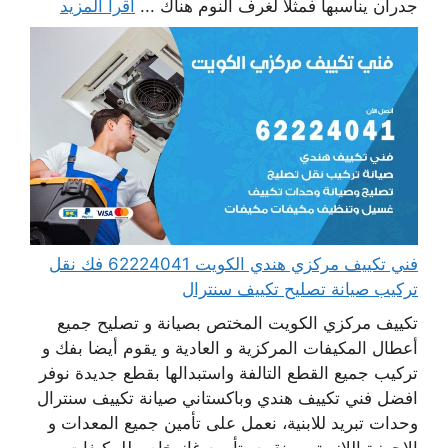
جدران يناسبها فمثلا لغرف النوم هناك ...
اقرأ المزيد
فني تكييف مركزي هندي الكويت 62224041 فك نقل
تركيب صيانة تصليح تكييف سنترال
تكييف مركزي الكويت المختص بصيانة و تصليح جميع
أعطال المكيفات المركزية و العادية و يقوم أيضا بفك و
تركيب جميع القطع التالفة واستبدالها بقطع جديدة نوفر
افضل فني تكييف هندي وباكستاني صيانة تكييف سنترال
وحدات تبريد للابنية، نعمل على تأمين جميع المعدات و
الاجهزة اللازمة ، و نقوم بتأمين غاز خاص للمكيفات