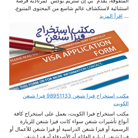
المتفوقة، يقدم “بي إن ستريم بوكس” لمرتاديه فرصة
استثنائية لاستكشاف عالمٍ شاسع من المحتوى المتنوع،
...
اقرأ المزيد
مكتب استخراج فيزا شنغن 98951133 فيزا شنغن
الكويت
مكتب استخراج فيزا الكويت، يعمل على استخراج كافة
أنواع تأشيرات شنغن سواء كانت فيزا شنغن للزيارة
الرسمية أو فيزا شنغن الدراسية أو فيزا شنغن للأعمال أو
فيزا شنغن لزيارة العائلة أو الأصدقاء أو فيزا شنغن