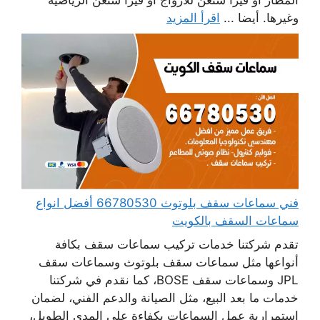
المطار أو فيزا شنغن للأزواج أو فيزا شنغن الرياضية
وغيرها. أيضا ...
اقرأ المزيد
فني سماعات سقف بلوتوث 66780530 أفضل انواع
سماعات السقف بالكويت
تقدم شركتنا خدمات تركيب سماعات سقف بكافة
أنواعها مثل سماعات سقف بلوتوث وسماعات سقف
JPL وسماعات سقف BOSE، كما نقدم في شركتنا
خدمات ما بعد البيع، مثل الصيانة والدعم الفني، لضمان
استمرارية عمل السماعات بكفاءة على المدى الطويل،