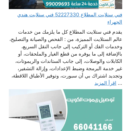
فني ستلايت المطلاع 52227330 فني ستلايت هندي
الجهراء
يقدم فني ستلايت المطلاع كل ما يلزمك من خدمات
عالم الستلايت المميزة، من : الفحص والصيانة والتصليح،
وخدمات الفك أو التركيب إلى جانب النقل السريع،
بالإضافة إلى ما يوفره من قطع الغيار والملحقات، أو
الكابلات والوصلات، إلى جانب الستاندات والريموتات،
غير خدمة البرمجة وضبط الإعدادات، وإزالة التشفير،
وتجديد اشتراك بي أن سبورت، وتوفير الأطباق اللاقطة،
...
اقرأ المزيد