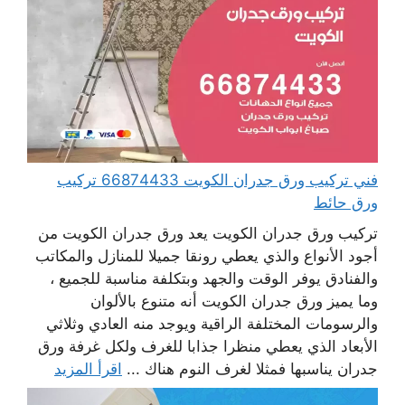
فني تركيب ورق جدران الكويت 66874433 تركيب
ورق حائط
تركيب ورق جدران الكويت يعد ورق جدران الكويت من
أجود الأنواع والذي يعطي رونقا جميلا للمنازل والمكاتب
والفنادق يوفر الوقت والجهد وبتكلفة مناسبة للجميع ،
وما يميز ورق جدران الكويت أنه متنوع بالألوان
والرسومات المختلفة الراقية ويوجد منه العادي وثلاثي
الأبعاد الذي يعطي منظرا جذابا للغرف ولكل غرفة ورق
جدران يناسبها فمثلا لغرف النوم هناك ...
اقرأ المزيد