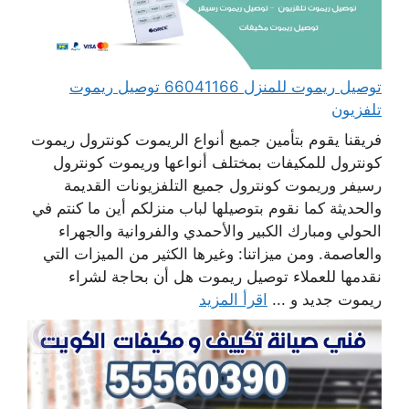
توصيل ريموت للمنزل 66041166 توصيل ريموت
تلفزيون
فريقنا يقوم بتأمين جميع أنواع الريموت كونترول ريموت
كونترول للمكيفات بمختلف أنواعها وريموت كونترول
رسيفر وريموت كونترول جميع التلفزيونات القديمة
والحديثة كما نقوم بتوصيلها لباب منزلكم أين ما كنتم في
الحولي ومبارك الكبير والأحمدي والفروانية والجهراء
والعاصمة. ومن ميزاتنا: وغيرها الكثير من الميزات التي
نقدمها للعملاء توصيل ريموت هل أن بحاجة لشراء
ريموت جديد و ...
اقرأ المزيد