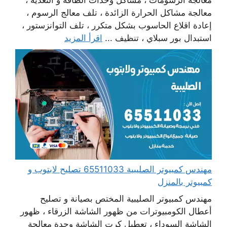
معالجة الرسومات ، مشاكل وحدات الطاقة و التغذية ،
معالجة مشاكل الحرارة الزائدة ، تلف معالج الرسوم ،
إعادة اقلاع الحاسوب بشكل متكرر ، تلف التوانزستور ،
استبدال بور سبلاي ، تنظيف ...
اقرأ المزيد
مهندس كمبيوتر الصليبية 65511033 تصليح لابتوب و
كمبيوتر بالمنزل
مهندس كمبيوتر الصليبية المختص بصيانة و تصليح
أعطال الكومبيوترات من ظهور الشاشة الزرقاء ، ظهور
الشاشة السوداء ، تعطيل كرت الشاشة وحدة معالجة