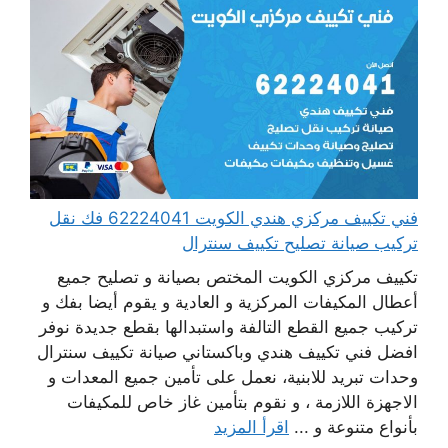
فني تكييف مركزي هندي الكويت 62224041 فك نقل
تركيب صيانة تصليح تكييف سنترال
تكييف مركزي الكويت المختص بصيانة و تصليح جميع
أعطال المكيفات المركزية و العادية و يقوم أيضا بفك و
تركيب جميع القطع التالفة واستبدالها بقطع جديدة نوفر
افضل فني تكييف هندي وباكستاني صيانة تكييف سنترال
وحدات تبريد للابنية، نعمل على تأمين جميع المعدات و
الاجهزة اللازمة ، و نقوم بتأمين غاز خاص للمكيفات
بأنواع متنوعة و ...
اقرأ المزيد