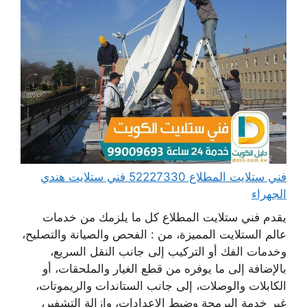
فني ستلايت المطلاع 52227330 فني ستلايت هندي
الجهراء
يقدم فني ستلايت المطلاع كل ما يلزمك من خدمات
عالم الستلايت المميزة، من : الفحص والصيانة والتصليح،
وخدمات الفك أو التركيب إلى جانب النقل السريع،
بالإضافة إلى ما يوفره من قطع الغيار والملحقات، أو
الكابلات والوصلات، إلى جانب الستاندات والريموتات،
غير خدمة البرمجة وضبط الإعدادات، وإزالة التشفير،