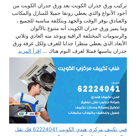
تركيب ورق جدران الكويت يعد ورق جدران الكويت من
أجود الأنواع والذي يعطي رونقا جميلا للمنازل والمكاتب
والفنادق يوفر الوقت والجهد وبتكلفة مناسبة للجميع ،
وما يميز ورق جدران الكويت أنه متنوع بالألوان
والرسومات المختلفة الراقية ويوجد منه العادي وثلاثي
الأبعاد الذي يعطي منظرا جذابا للغرف ولكل غرفة ورق
جدران يناسبها فمثلا لغرف النوم هناك ...
اقرأ المزيد
فني تكييف مركزي هندي الكويت 62224041 فك نقل