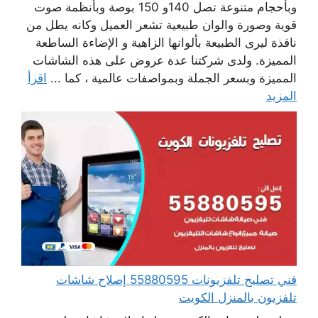
وبأحجام متنوعة تصل 140و 150 بوصة وبأنظمة صوت
قوية وصورة والوان طبيعية تشعر العميل وكانه يطل من
نافذة ليرى الطبيعة بألوانها الزاهية و الإضاءة الساطعة
المميزة. ولدى شركتنا عدة عروض على هذه الشاشات
المميزة وبسعر الجملة وبمواصفات عالمية ، كما ...
اقرأ
المزيد
فني تصليح تلفزيونات 55880595 إصلاح شاشات
تلفزيون بالمنزل الكويت