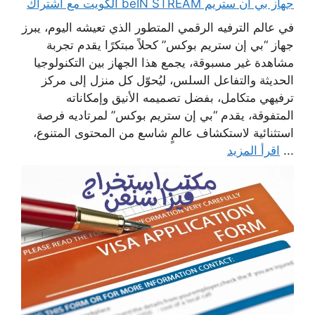
جهاز بي ان ستريم beIN STREAM الكويت مع اشتراك
في عالم الترفيه الرقمي المتطور الذي تعيشه اليوم، يبرز
جهاز “بي إن ستريم بوكس” كحلاً مبتكرًا يقدم تجربة
مشاهدة غير مسبوقة، يجمع هذا الجهاز بين التكنولوجيا
الحديثة والتفاعل السلس، ليُحوّل كل منزل إلى مركز
ترفيهي متكامل، بفضل تصميمه الأنيق وإمكاناته
المتفوقة، يقدم “بي إن ستريم بوكس” لمرتاديه فرصة
استثنائية لاستكشاف عالمٍ شاسع من المحتوى المتنوع،
...
اقرأ المزيد