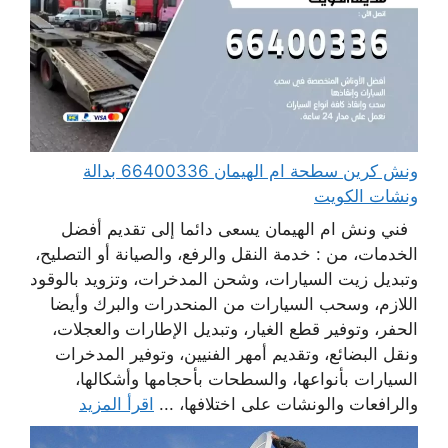
ونش كرين سطحة ام الهيمان 66400336 بدالة
ونشات الكويت
فني ونش ام الهيمان يسعى دائما إلى تقديم أفضل
الخدمات، من : خدمة النقل والرفع، والصيانة أو التصليح،
وتبديل زيت السيارات، وشحن المدخرات، وتزويد بالوقود
اللازم، وسحب السيارات من المنحدرات والبرك وأيضا
الحفر، وتوفير قطع الغيار، وتبديل الإطارات والعجلات،
ونقل البضائع، وتقديم أمهر الفنيين، وتوفير المدخرات
السيارات بأنواعها، والسطحات بأحجامها وأشكالها،
والرافعات والونشات على اختلافها، ...
اقرأ المزيد