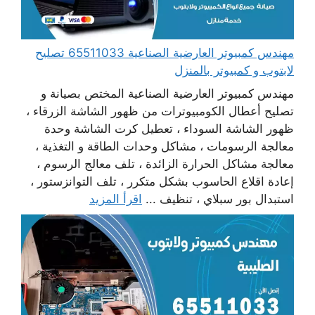
مهندس كمبيوتر العارضية الصناعية 65511033 تصليح
لابتوب و كمبيوتر بالمنزل
مهندس كمبيوتر العارضية الصناعية المختص بصيانة و
تصليح أعطال الكومبيوترات من ظهور الشاشة الزرقاء ،
ظهور الشاشة السوداء ، تعطيل كرت الشاشة وحدة
معالجة الرسومات ، مشاكل وحدات الطاقة و التغذية ،
معالجة مشاكل الحرارة الزائدة ، تلف معالج الرسوم ،
إعادة اقلاع الحاسوب بشكل متكرر ، تلف التوانزستور ،
استبدال بور سبلاي ، تنظيف ...
اقرأ المزيد