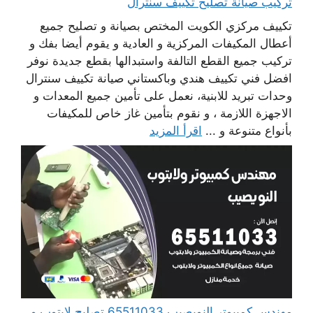
تركيب صيانة تصليح تكييف سنترال
تكييف مركزي الكويت المختص بصيانة و تصليح جميع
أعطال المكيفات المركزية و العادية و يقوم أيضا بفك و
تركيب جميع القطع التالفة واستبدالها بقطع جديدة نوفر
افضل فني تكييف هندي وباكستاني صيانة تكييف سنترال
وحدات تبريد للابنية، نعمل على تأمين جميع المعدات و
الاجهزة اللازمة ، و نقوم بتأمين غاز خاص للمكيفات
بأنواع متنوعة و ...
اقرأ المزيد
مهندس كمبيوتر النويصيب 65511033 تصليح لابتوب و