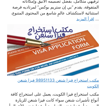
ترفيهي متكامل، بفضل تصميمه الأنيق وإمكاناته
المتفوقة، يقدم “بي إن ستريم بوكس” لمرتاديه فرصة
استثنائية لاستكشاف عالمٍ شاسع من المحتوى المتنوع،
...
اقرأ المزيد
مكتب استخراج فيزا شنغن 98951133 فيزا شنغن
الكويت
مكتب استخراج فيزا الكويت، يعمل على استخراج كافة
أنواع تأشيرات شنغن سواء كانت فيزا شنغن للزيارة
الرسمية أو فيزا شنغن الدراسية أو فيزا شنغن للأعمال أو