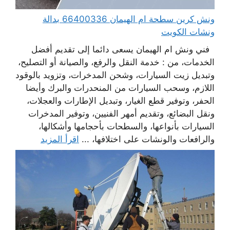
ونش كرين سطحة ام الهيمان 66400336 بدالة
ونشات الكويت
فني ونش ام الهيمان يسعى دائما إلى تقديم أفضل
الخدمات، من : خدمة النقل والرفع، والصيانة أو التصليح،
وتبديل زيت السيارات، وشحن المدخرات، وتزويد بالوقود
اللازم، وسحب السيارات من المنحدرات والبرك وأيضا
الحفر، وتوفير قطع الغيار، وتبديل الإطارات والعجلات،
ونقل البضائع، وتقديم أمهر الفنيين، وتوفير المدخرات
السيارات بأنواعها، والسطحات بأحجامها وأشكالها،
والرافعات والونشات على اختلافها، ...
اقرأ المزيد