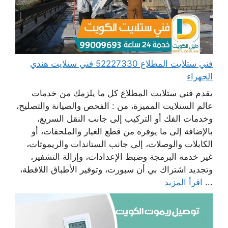
فني ستلايت المطلاع 52227330 فني ستلايت هندي
الجهراء
يقدم فني ستلايت المطلاع كل ما يلزمك من خدمات
عالم الستلايت المميزة، من : الفحص والصيانة والتصليح،
وخدمات الفك أو التركيب إلى جانب النقل السريع،
بالإضافة إلى ما يوفره من قطع الغيار والملحقات، أو
الكابلات والوصلات، إلى جانب الستاندات والريموتات،
غير خدمة البرمجة وضبط الإعدادات، وإزالة التشفير،
وتجديد اشتراك بي أن سبورت، وتوفير الأطباق اللاقطة،
...
اقرأ المزيد