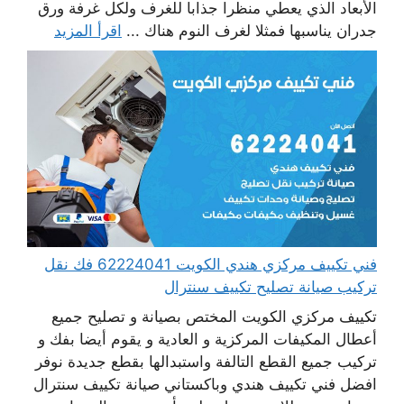
الأبعاد الذي يعطي منظرا جذابا للغرف ولكل غرفة ورق
جدران يناسبها فمثلا لغرف النوم هناك ...
اقرأ المزيد
فني تكييف مركزي هندي الكويت 62224041 فك نقل
تركيب صيانة تصليح تكييف سنترال
تكييف مركزي الكويت المختص بصيانة و تصليح جميع
أعطال المكيفات المركزية و العادية و يقوم أيضا بفك و
تركيب جميع القطع التالفة واستبدالها بقطع جديدة نوفر
افضل فني تكييف هندي وباكستاني صيانة تكييف سنترال