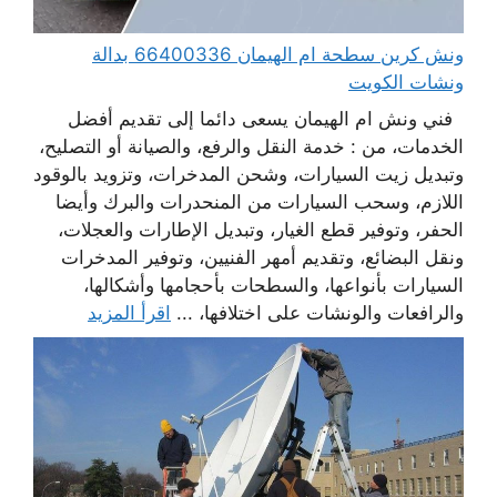
ونش كرين سطحة ام الهيمان 66400336 بدالة
ونشات الكويت
فني ونش ام الهيمان يسعى دائما إلى تقديم أفضل
الخدمات، من : خدمة النقل والرفع، والصيانة أو التصليح،
وتبديل زيت السيارات، وشحن المدخرات، وتزويد بالوقود
اللازم، وسحب السيارات من المنحدرات والبرك وأيضا
الحفر، وتوفير قطع الغيار، وتبديل الإطارات والعجلات،
ونقل البضائع، وتقديم أمهر الفنيين، وتوفير المدخرات
السيارات بأنواعها، والسطحات بأحجامها وأشكالها،
والرافعات والونشات على اختلافها، ...
اقرأ المزيد