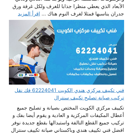
الأبعاد الذي يعطي منظرا جذابا للغرف ولكل غرفة ورق
جدران يناسبها فمثلا لغرف النوم هناك ...
اقرأ المزيد
فني تكييف مركزي هندي الكويت 62224041 فك نقل
تركيب صيانة تصليح تكييف سنترال
تكييف مركزي الكويت المختص بصيانة و تصليح جميع
أعطال المكيفات المركزية و العادية و يقوم أيضا بفك و
تركيب جميع القطع التالفة واستبدالها بقطع جديدة نوفر
افضل فني تكييف هندي وباكستاني صيانة تكييف سنترال