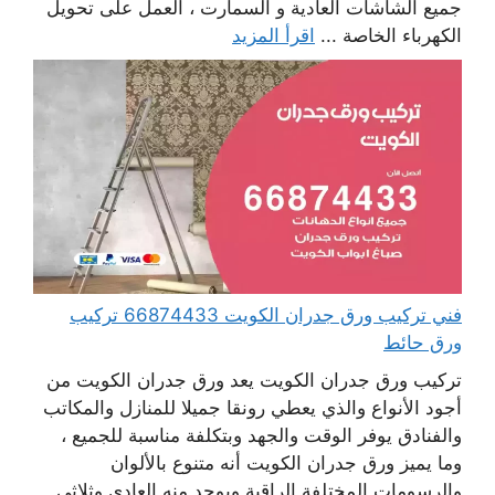
جميع الشاشات العادية و السمارت ، العمل على تحويل
الكهرباء الخاصة ...
اقرأ المزيد
فني تركيب ورق جدران الكويت 66874433 تركيب
ورق حائط
تركيب ورق جدران الكويت يعد ورق جدران الكويت من
أجود الأنواع والذي يعطي رونقا جميلا للمنازل والمكاتب
والفنادق يوفر الوقت والجهد وبتكلفة مناسبة للجميع ،
وما يميز ورق جدران الكويت أنه متنوع بالألوان
والرسومات المختلفة الراقية ويوجد منه العادي وثلاثي