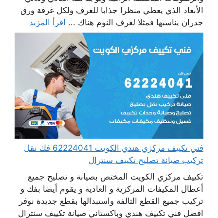
الأبعاد الذي يعطي منظرا جذابا للغرف ولكل غرفة ورق
جدران يناسبها فمثلا لغرف النوم هناك ...
اقرأ المزيد
فني تكييف مركزي هندي الكويت 62224041 فك نقل
تركيب صيانة تصليح تكييف سنترال
تكييف مركزي الكويت المختص بصيانة و تصليح جميع
أعطال المكيفات المركزية و العادية و يقوم أيضا بفك و
تركيب جميع القطع التالفة واستبدالها بقطع جديدة نوفر
افضل فني تكييف هندي وباكستاني صيانة تكييف سنترال