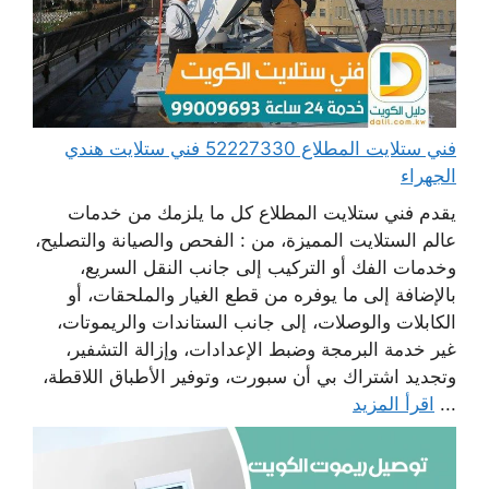
فني ستلايت المطلاع 52227330 فني ستلايت هندي
الجهراء
يقدم فني ستلايت المطلاع كل ما يلزمك من خدمات
عالم الستلايت المميزة، من : الفحص والصيانة والتصليح،
وخدمات الفك أو التركيب إلى جانب النقل السريع،
بالإضافة إلى ما يوفره من قطع الغيار والملحقات، أو
الكابلات والوصلات، إلى جانب الستاندات والريموتات،
غير خدمة البرمجة وضبط الإعدادات، وإزالة التشفير،
وتجديد اشتراك بي أن سبورت، وتوفير الأطباق اللاقطة،
...
اقرأ المزيد