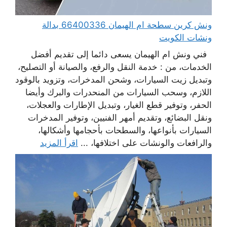
ونش كرين سطحة ام الهيمان 66400336 بدالة
ونشات الكويت
فني ونش ام الهيمان يسعى دائما إلى تقديم أفضل
الخدمات، من : خدمة النقل والرفع، والصيانة أو التصليح،
وتبديل زيت السيارات، وشحن المدخرات، وتزويد بالوقود
اللازم، وسحب السيارات من المنحدرات والبرك وأيضا
الحفر، وتوفير قطع الغيار، وتبديل الإطارات والعجلات،
ونقل البضائع، وتقديم أمهر الفنيين، وتوفير المدخرات
السيارات بأنواعها، والسطحات بأحجامها وأشكالها،
والرافعات والونشات على اختلافها، ...
اقرأ المزيد