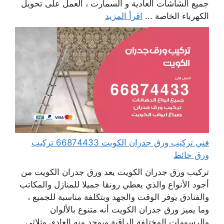
جميع الشاشات العادية و السمارت ، العمل على تحويل
الكهرباء الخاصة ...
اقرأ المزيد
فني تركيب ورق جدران الكويت 66874433 تركيب
ورق حائط
تركيب ورق جدران الكويت يعد ورق جدران الكويت من
أجود الأنواع والذي يعطي رونقا جميلا للمنازل والمكاتب
والفنادق يوفر الوقت والجهد وبتكلفة مناسبة للجميع ،
وما يميز ورق جدران الكويت أنه متنوع بالألوان
والرسومات المختلفة الراقية ويوجد منه العادي وثلاثي