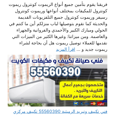
فريقنا يقوم بتأمين جميع أنواع الريموت كونترول ريموت
كونترول للمكيفات بمختلف أنواعها وريموت كونترول
رسيفر وريموت كونترول جميع التلفزيونات القديمة
والحديثة كما نقوم بتوصيلها لباب منزلكم أين ما كنتم في
الحولي ومبارك الكبير والأحمدي والفروانية والجهراء
والعاصمة. ومن ميزاتنا: وغيرها الكثير من الميزات التي
نقدمها للعملاء توصيل ريموت هل أن بحاجة لشراء
ريموت جديد و ...
اقرأ المزيد
فني تكييف وتبريد الرميثية 55560390 تكييف مركزي