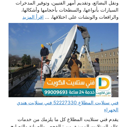
ونقل البضائع، وتقديم أمهر الفنيين، وتوفير المدخرات
السيارات بأنواعها، والسطحات بأحجامها وأشكالها،
والرافعات والونشات على اختلافها، ...
اقرأ المزيد
فني ستلايت المطلاع 52227330 فني ستلايت هندي
الجهراء
يقدم فني ستلايت المطلاع كل ما يلزمك من خدمات
عالم الستلايت المميزة، من : الفحص والصيانة والتصليح،