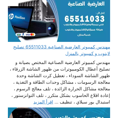
مهندس كمبيوتر العارضية الصناعية 65511033 تصليح
لابتوب و كمبيوتر بالمنزل
مهندس كمبيوتر العارضية الصناعية المختص بصيانة و
تصليح أعطال الكومبيوترات من ظهور الشاشة الزرقاء ،
ظهور الشاشة السوداء ، تعطيل كرت الشاشة وحدة
معالجة الرسومات ، مشاكل وحدات الطاقة و التغذية ،
معالجة مشاكل الحرارة الزائدة ، تلف معالج الرسوم ،
إعادة اقلاع الحاسوب بشكل متكرر ، تلف التوانزستور ،
استبدال بور سبلاي ، تنظيف ...
اقرأ المزيد