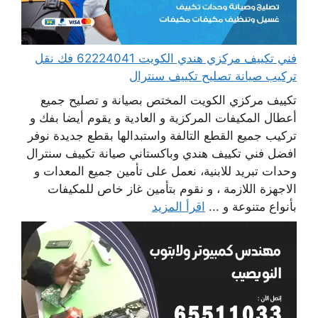
فني تكييف مركزي هندي الكويت 62224041 فك نقل
تركيب صيانة تصليح تكييف سنترال
تكييف مركزي الكويت المختص بصيانة و تصليح جميع
أعطال المكيفات المركزية و العادية و يقوم أيضا بفك و
تركيب جميع القطع التالفة واستبدالها بقطع جديدة نوفر
افضل فني تكييف هندي وباكستاني صيانة تكييف سنترال
وحدات تبريد للابنية، نعمل على تأمين جميع المعدات و
الاجهزة اللازمة ، و نقوم بتأمين غاز خاص للمكيفات
بأنواع متنوعة و ...
اقرأ المزيد