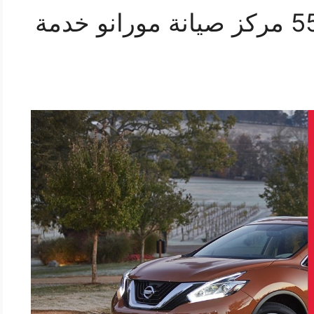
اصلاح مورانو 55445363 مركز صيانة مورانو خدمة