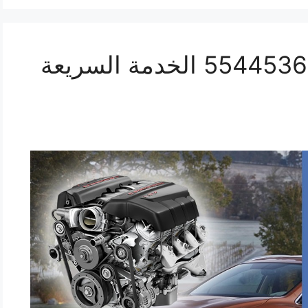
ورشة ميكانيك مورانو 55445363 الخدمة السريعة