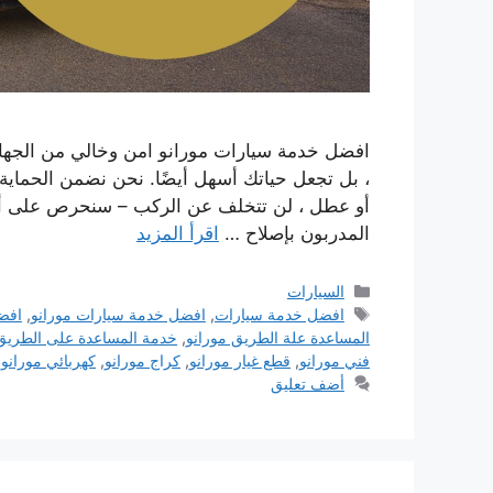
افضل خدمة سيارات مورانو امن وخالي من الجهاد ل
، بل تجعل حياتك أسهل أيضًا. نحن نضمن الحماي
أو عطل ، لن تتخلف عن الركب – سنحرص على أن 
المدربون بإصلاح …
اقرأ المزيد
التصنيفات
السيارات
الوسوم
افضل خدمة سيارات
,
افضل خدمة سيارات مورانو
,
افض
المساعدة علة الطريق مورانو
,
خدمة المساعدة على الطريق
فني مورانو
,
قطع غيار مورانو
,
كراج مورانو
,
كهربائي مورانو
,
أضف تعليق