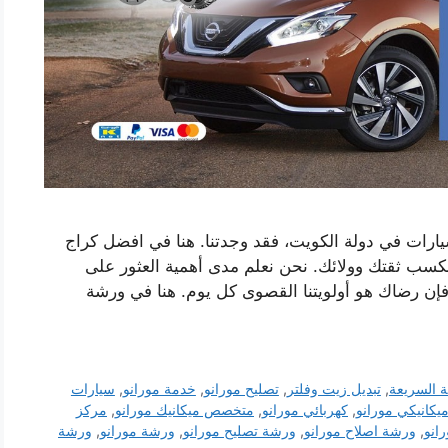
ارات في دولة الكويت، فقد وجدتنا. هنا في افضل كراج
كسب ثقتك وولائك. نحن نعلم مدى أهمية العثور على
فإن رضاك ​​هو أولويتنا القصوى كل يوم. هنا في ورشة
ة السريعة
,
تبديل زيت وفلتر
,
تصليح مورانو
,
خدمة مورانو
,
سيارات
يكانيكي مورانو
,
كهربائي مورانو
,
متخصص ميكانيك مورانو
,
مركز
انو
,
ورشة اصلاح مورانو
,
ورشة تصليح مورانو
,
ورشة مورانو
,
ورشة