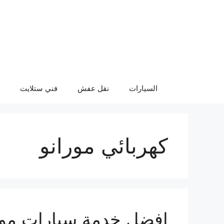
نتقل
لى
لمحتوى
السيارات
نقل عفش
فني ستلايت
كهربائي مورانو