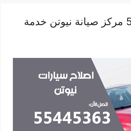
اصلاح نيوتن 55445363 مركز صيانة نيوتن خدمة