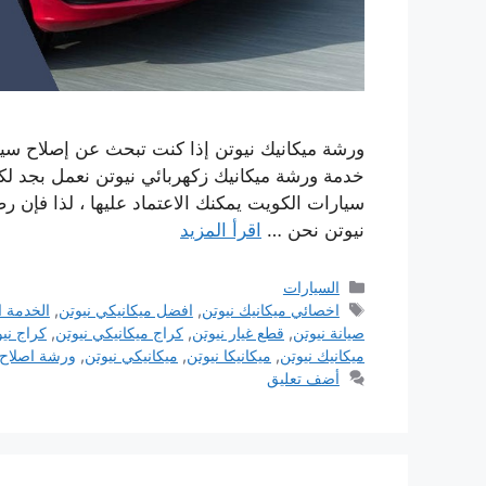
ورشة ميكانيك نيوتن إذا كنت تبحث عن إصلاح سيا
خدمة ورشة ميكانيك زكهربائي نيوتن نعمل بجد لك
سيارات الكويت يمكنك الاعتماد عليها ، لذا فإن رض
نيوتن نحن …
اقرأ المزيد
التصنيفات
السيارات
الوسوم
اخصائي ميكانيك نيوتن
,
افضل ميكانيكي نيوتن
,
الخدمة ا
صيانة نيوتن
,
قطع غيار نيوتن
,
كراج ميكانيكي نيوتن
,
كراج ني
ميكانيك نيوتن
,
ميكانيكا نيوتن
,
ميكانيكي نيوتن
,
ورشة اصلاح 
أضف تعليق