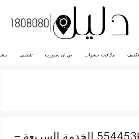
تكييف
مكافحة حشرات
بي ان سبورت
تنظيف
بنشر
ورشة ميكانيك نيوتن 55445363 الخدمة السريعة –