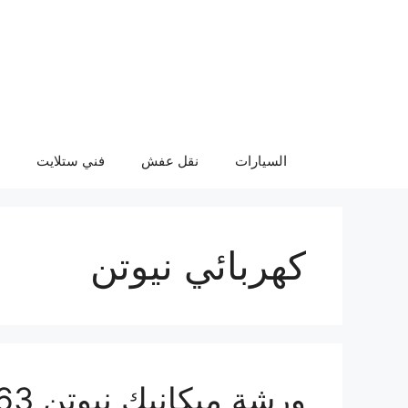
نتقل
لى
لمحتوى
السيارات
نقل عفش
فني ستلايت
كهربائي نيوتن