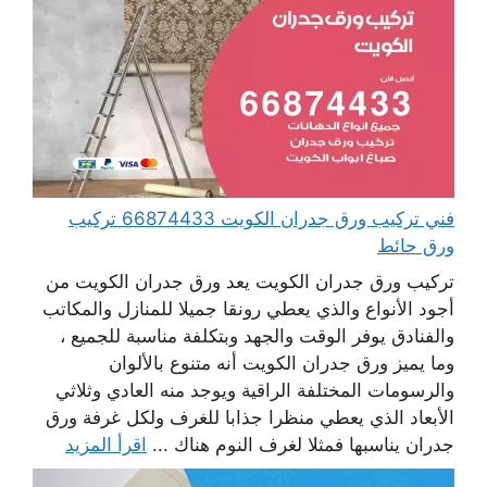
فني تركيب ورق جدران الكويت 66874433 تركيب
ورق حائط
تركيب ورق جدران الكويت يعد ورق جدران الكويت من
أجود الأنواع والذي يعطي رونقا جميلا للمنازل والمكاتب
والفنادق يوفر الوقت والجهد وبتكلفة مناسبة للجميع ،
وما يميز ورق جدران الكويت أنه متنوع بالألوان
والرسومات المختلفة الراقية ويوجد منه العادي وثلاثي
الأبعاد الذي يعطي منظرا جذابا للغرف ولكل غرفة ورق
جدران يناسبها فمثلا لغرف النوم هناك ...
اقرأ المزيد