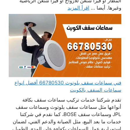
المطار أو فيزا شنغن للأزواج أو فيزا شنغن الرياضية
وغيرها. أيضا ...
اقرأ المزيد
فني سماعات سقف بلوتوث 66780530 أفضل انواع
سماعات السقف بالكويت
تقدم شركتنا خدمات تركيب سماعات سقف بكافة
أنواعها مثل سماعات سقف بلوتوث وسماعات سقف
JPL وسماعات سقف BOSE، كما نقدم في شركتنا
خدمات ما بعد البيع، مثل الصيانة والدعم الفني، لضمان
استمرارية عمل السماعات بكفاءة على المدى الطويل،