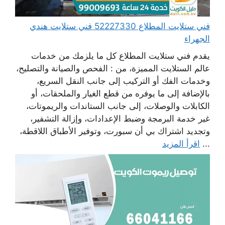
فني ستلايت المطلاع 52227330 فني ستلايت هندي
الجهراء
يقدم فني ستلايت المطلاع كل ما يلزمك من خدمات
عالم الستلايت المميزة، من : الفحص والصيانة والتصليح،
وخدمات الفك أو التركيب إلى جانب النقل السريع،
بالإضافة إلى ما يوفره من قطع الغيار والملحقات، أو
الكابلات والوصلات، إلى جانب الستاندات والريموتات،
غير خدمة البرمجة وضبط الإعدادات، وإزالة التشفير،
وتجديد اشتراك بي أن سبورت، وتوفير الأطباق اللاقطة،
...
اقرأ المزيد