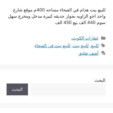
للبيع بيت هدام في الفيحاء مساحه 400م موقع شارع
واحد اخو الزاويه بجوار حديقه كبيرة مدخل ومخرج سهل
سوم 440 الف بيع 450 الف
التصنيفات
عقارات الكويت
الوسوم
للبيع
,
للبيع بيت
,
للبيع بيت في الفيحاء
أضف تعليق
البحث
البحث