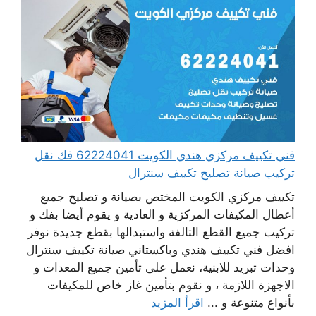
فني تكييف مركزي هندي الكويت 62224041 فك نقل
تركيب صيانة تصليح تكييف سنترال
تكييف مركزي الكويت المختص بصيانة و تصليح جميع
أعطال المكيفات المركزية و العادية و يقوم أيضا بفك و
تركيب جميع القطع التالفة واستبدالها بقطع جديدة نوفر
افضل فني تكييف هندي وباكستاني صيانة تكييف سنترال
وحدات تبريد للابنية، نعمل على تأمين جميع المعدات و
الاجهزة اللازمة ، و نقوم بتأمين غاز خاص للمكيفات
بأنواع متنوعة و ...
اقرأ المزيد