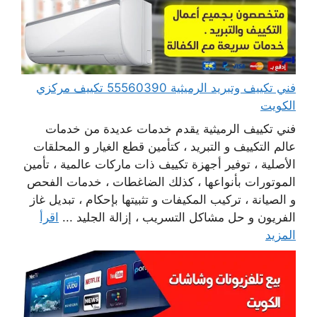
فني تكييف وتبريد الرميثية 55560390 تكييف مركزي
الكويت
فني تكييف الرميثية يقدم خدمات عديدة من خدمات
عالم التكييف و التبريد ، كتأمين قطع الغيار و المحلقات
الأصلية ، توفير أجهزة تكييف ذات ماركات عالمية ، تأمين
الموتورات بأنواعها ، كذلك الضاغطات ، خدمات الفحص
و الصيانة ، تركيب المكيفات و تثبيتها بإحكام ، تبديل غاز
الفريون و حل مشاكل التسريب ، إزالة الجليد ...
اقرأ
المزيد