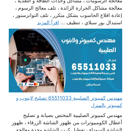
معالجة الرسومات ، مشاكل وحدات الطاقة و التغذية ،
معالجة مشاكل الحرارة الزائدة ، تلف معالج الرسوم ،
إعادة اقلاع الحاسوب بشكل متكرر ، تلف التوانزستور ،
استبدال بور سبلاي ، تنظيف ...
اقرأ المزيد
مهندس كمبيوتر الصليبية 65511033 تصليح لابتوب و
كمبيوتر بالمنزل
مهندس كمبيوتر الصليبية المختص بصيانة و تصليح
أعطال الكومبيوترات من ظهور الشاشة الزرقاء ، ظهور
الشاشة السوداء ، تعطيل كرت الشاشة وحدة معالجة