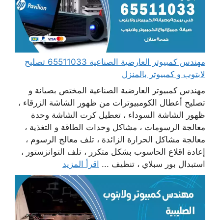
مهندس كمبيوتر العارضية الصناعية 65511033 تصليح
لابتوب و كمبيوتر بالمنزل
مهندس كمبيوتر العارضية الصناعية المختص بصيانة و
تصليح أعطال الكومبيوترات من ظهور الشاشة الزرقاء ،
ظهور الشاشة السوداء ، تعطيل كرت الشاشة وحدة
معالجة الرسومات ، مشاكل وحدات الطاقة و التغذية ،
معالجة مشاكل الحرارة الزائدة ، تلف معالج الرسوم ،
إعادة اقلاع الحاسوب بشكل متكرر ، تلف التوانزستور ،
استبدال بور سبلاي ، تنظيف ...
اقرأ المزيد