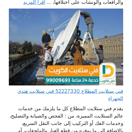
والرافعات والونشات على اختلافها، ...
اقرأ المزيد
فني ستلايت المطلاع 52227330 فني ستلايت هندي
الجهراء
يقدم فني ستلايت المطلاع كل ما يلزمك من خدمات
عالم الستلايت المميزة، من : الفحص والصيانة والتصليح،
وخدمات الفك أو التركيب إلى جانب النقل السريع،
بالإضافة إلى ما يوفره من قطع الغيار والملحقات، أو