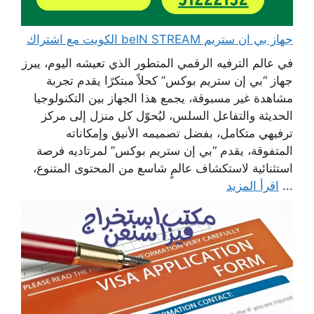
جهاز بي ان ستريم beIN STREAM الكويت مع اشتراك
في عالم الترفيه الرقمي المتطور الذي تعيشه اليوم، يبرز
جهاز “بي إن ستريم بوكس” كحلاً مبتكرًا يقدم تجربة
مشاهدة غير مسبوقة، يجمع هذا الجهاز بين التكنولوجيا
الحديثة والتفاعل السلس، ليُحوّل كل منزل إلى مركز
ترفيهي متكامل، بفضل تصميمه الأنيق وإمكاناته
المتفوقة، يقدم “بي إن ستريم بوكس” لمرتاديه فرصة
استثنائية لاستكشاف عالمٍ شاسع من المحتوى المتنوع،
...
اقرأ المزيد