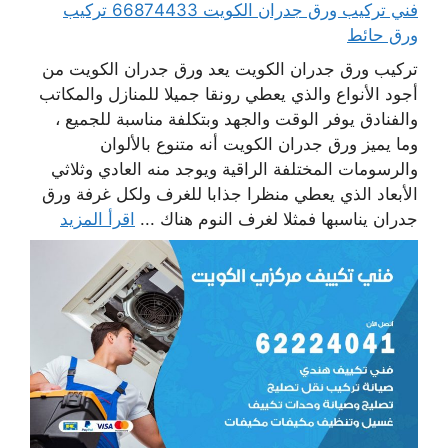
فني تركيب ورق جدران الكويت 66874433 تركيب
ورق حائط
تركيب ورق جدران الكويت يعد ورق جدران الكويت من
أجود الأنواع والذي يعطي رونقا جميلا للمنازل والمكاتب
والفنادق يوفر الوقت والجهد وبتكلفة مناسبة للجميع ،
وما يميز ورق جدران الكويت أنه متنوع بالألوان
والرسومات المختلفة الراقية ويوجد منه العادي وثلاثي
الأبعاد الذي يعطي منظرا جذابا للغرف ولكل غرفة ورق
جدران يناسبها فمثلا لغرف النوم هناك ...
اقرأ المزيد