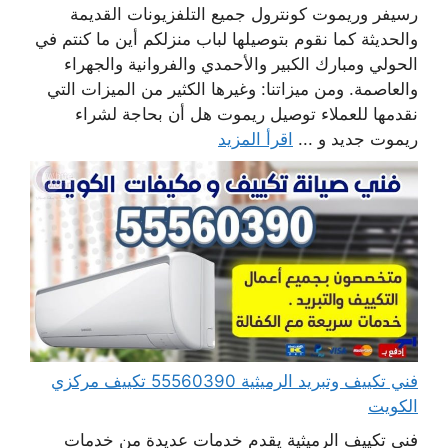
رسيفر وريموت كونترول جميع التلفزيونات القديمة
والحديثة كما نقوم بتوصيلها لباب منزلكم أين ما كنتم في
الحولي ومبارك الكبير والأحمدي والفروانية والجهراء
والعاصمة. ومن ميزاتنا: وغيرها الكثير من الميزات التي
نقدمها للعملاء توصيل ريموت هل أن بحاجة لشراء
ريموت جديد و ...
اقرأ المزيد
فني تكييف وتبريد الرميثية 55560390 تكييف مركزي
الكويت
فني تكييف الرميثية يقدم خدمات عديدة من خدمات