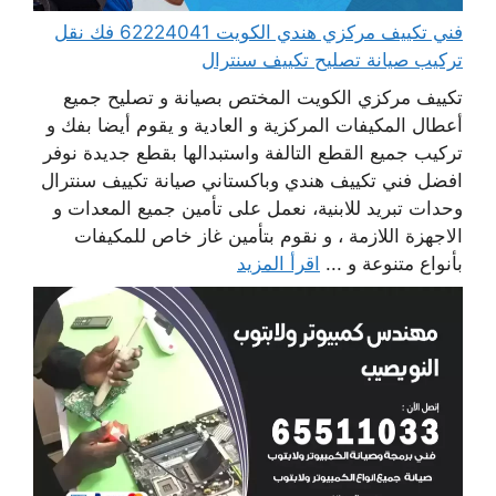
فني تكييف مركزي هندي الكويت 62224041 فك نقل
تركيب صيانة تصليح تكييف سنترال
تكييف مركزي الكويت المختص بصيانة و تصليح جميع
أعطال المكيفات المركزية و العادية و يقوم أيضا بفك و
تركيب جميع القطع التالفة واستبدالها بقطع جديدة نوفر
افضل فني تكييف هندي وباكستاني صيانة تكييف سنترال
وحدات تبريد للابنية، نعمل على تأمين جميع المعدات و
الاجهزة اللازمة ، و نقوم بتأمين غاز خاص للمكيفات
بأنواع متنوعة و ...
اقرأ المزيد