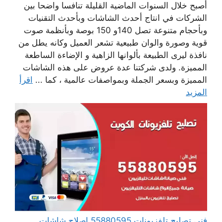
أصبح خلال السنوات الماضية القليلة تنافسا واضحا بين
الشركات في انتاج أحدث الشاشات وبأحدث التقنيات
وبأحجام متنوعة تصل 140و 150 بوصة وبأنظمة صوت
قوية وصورة والوان طبيعية تشعر العميل وكانه يطل من
نافذة ليرى الطبيعة بألوانها الزاهية و الإضاءة الساطعة
المميزة. ولدى شركتنا عدة عروض على هذه الشاشات
المميزة وبسعر الجملة وبمواصفات عالمية ، كما ...
اقرأ
المزيد
فني تصليح تلفزيونات 55880595 إصلاح شاشات