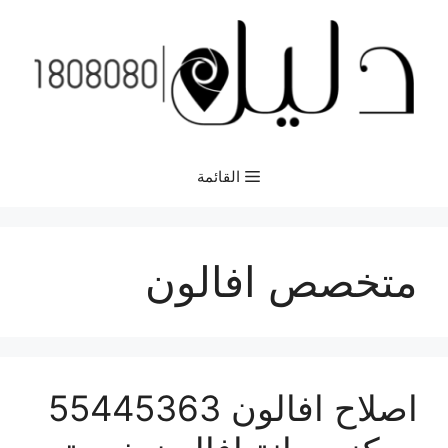
نتقل
لى
لمحتوى
القائمة
متخصص افالون
اصلاح افالون 55445363