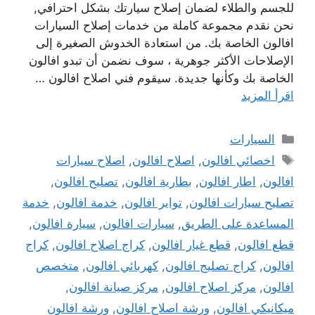
للجسم والطلاء لضمان إصلاح سيارتك بشكل احترافي,
نحن نقدم مجموعة كاملة من خدمات إصلاح السيارات
افالون الخاصة بك. من استعادة الخدوش الصغيرة إلى
الإصلاحات الأكثر جوهرية ، سوف نضمن أن تبدو افالون
الخاصة بك وكأنها جديدة. سيقوم فني اصلاح افالون …
اقرأ المزيد
التصنيفات
السيارات
الوسوم
اخصائي افالون
,
اصلاح افالون
,
اصلاح سيارات
افالون
,
اطار افالون
,
بطارية افالون
,
تصليح افالون
,
تصليح سيارات افالون
,
تواير افالون
,
خدمة افالون
,
خدمة
المساعدة على الطريق
,
سيارات افالون
,
سيارة افالون
,
قطع افالون
,
قطع غيار افالون
,
كراج اصلاح افالون
,
كراج
افالون
,
كراج تصليج افالون
,
كهربائي افالون
,
متخصص
افالون
,
مركز اصلاح افالون
,
مركز صيانة افالون
,
ميكانيكي افالون
,
ورشة اصلاح افالون
,
ورشة افالون