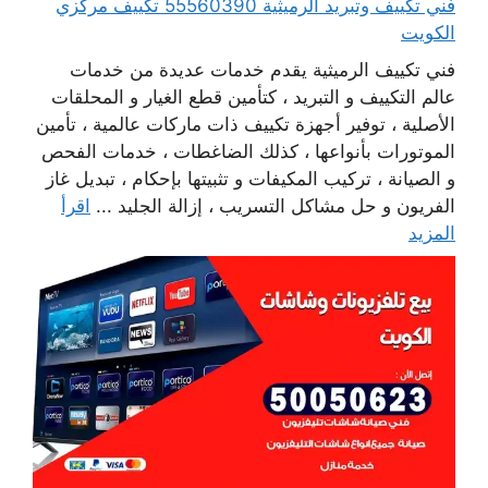
فني تكييف وتبريد الرميثية 55560390 تكييف مركزي
الكويت
فني تكييف الرميثية يقدم خدمات عديدة من خدمات
عالم التكييف و التبريد ، كتأمين قطع الغيار و المحلقات
الأصلية ، توفير أجهزة تكييف ذات ماركات عالمية ، تأمين
الموتورات بأنواعها ، كذلك الضاغطات ، خدمات الفحص
و الصيانة ، تركيب المكيفات و تثبيتها بإحكام ، تبديل غاز
الفريون و حل مشاكل التسريب ، إزالة الجليد ...
اقرأ
المزيد