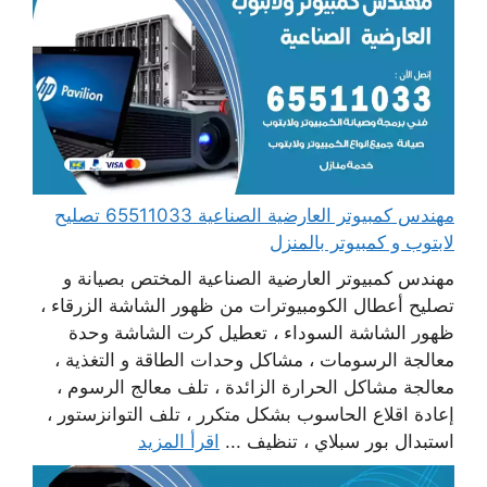
مهندس كمبيوتر العارضية الصناعية 65511033 تصليح
لابتوب و كمبيوتر بالمنزل
مهندس كمبيوتر العارضية الصناعية المختص بصيانة و
تصليح أعطال الكومبيوترات من ظهور الشاشة الزرقاء ،
ظهور الشاشة السوداء ، تعطيل كرت الشاشة وحدة
معالجة الرسومات ، مشاكل وحدات الطاقة و التغذية ،
معالجة مشاكل الحرارة الزائدة ، تلف معالج الرسوم ،
إعادة اقلاع الحاسوب بشكل متكرر ، تلف التوانزستور ،
استبدال بور سبلاي ، تنظيف ...
اقرأ المزيد