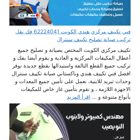
فني تكييف مركزي هندي الكويت 62224041 فك نقل
تركيب صيانة تصليح تكييف سنترال
تكييف مركزي الكويت المختص بصيانة و تصليح جميع
أعطال المكيفات المركزية و العادية و يقوم أيضا بفك و
تركيب جميع القطع التالفة واستبدالها بقطع جديدة نوفر
افضل فني تكييف هندي وباكستاني صيانة تكييف سنترال
وحدات تبريد للابنية، نعمل على تأمين جميع المعدات و
الاجهزة اللازمة ، و نقوم بتأمين غاز خاص للمكيفات
بأنواع متنوعة و ...
اقرأ المزيد