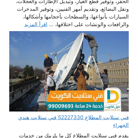
الحفر، وتوفير قطع الغيار، وتبديل الإطارات والعجلات،
ونقل البضائع، وتقديم أمهر الفنيين، وتوفير المدخرات
السيارات بأنواعها، والسطحات بأحجامها وأشكالها،
والرافعات والونشات على اختلافها، ...
اقرأ المزيد
فني ستلايت المطلاع 52227330 فني ستلايت هندي
الجهراء
يقدم فني ستلايت المطلاع كل ما يلزمك من خدمات