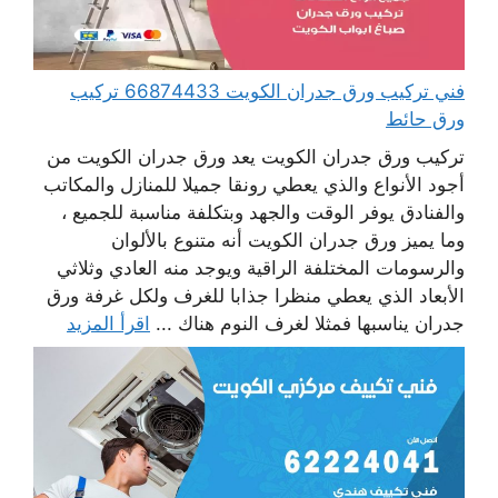
فني تركيب ورق جدران الكويت 66874433 تركيب
ورق حائط
تركيب ورق جدران الكويت يعد ورق جدران الكويت من
أجود الأنواع والذي يعطي رونقا جميلا للمنازل والمكاتب
والفنادق يوفر الوقت والجهد وبتكلفة مناسبة للجميع ،
وما يميز ورق جدران الكويت أنه متنوع بالألوان
والرسومات المختلفة الراقية ويوجد منه العادي وثلاثي
الأبعاد الذي يعطي منظرا جذابا للغرف ولكل غرفة ورق
جدران يناسبها فمثلا لغرف النوم هناك ...
اقرأ المزيد