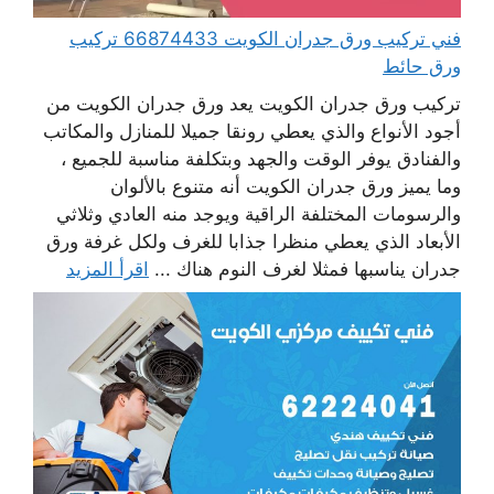
فني تركيب ورق جدران الكويت 66874433 تركيب
ورق حائط
تركيب ورق جدران الكويت يعد ورق جدران الكويت من
أجود الأنواع والذي يعطي رونقا جميلا للمنازل والمكاتب
والفنادق يوفر الوقت والجهد وبتكلفة مناسبة للجميع ،
وما يميز ورق جدران الكويت أنه متنوع بالألوان
والرسومات المختلفة الراقية ويوجد منه العادي وثلاثي
الأبعاد الذي يعطي منظرا جذابا للغرف ولكل غرفة ورق
جدران يناسبها فمثلا لغرف النوم هناك ...
اقرأ المزيد