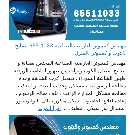
مهندس كمبيوتر العارضية الصناعية 65511033 تصليح
لابتوب و كمبيوتر بالمنزل
مهندس كمبيوتر العارضية الصناعية المختص بصيانة و
تصليح أعطال الكومبيوترات من ظهور الشاشة الزرقاء ،
ظهور الشاشة السوداء ، تعطيل كرت الشاشة وحدة
معالجة الرسومات ، مشاكل وحدات الطاقة و التغذية ،
معالجة مشاكل الحرارة الزائدة ، تلف معالج الرسوم ،
إعادة اقلاع الحاسوب بشكل متكرر ، تلف التوانزستور ،
استبدال بور سبلاي ، تنظيف ...
اقرأ المزيد