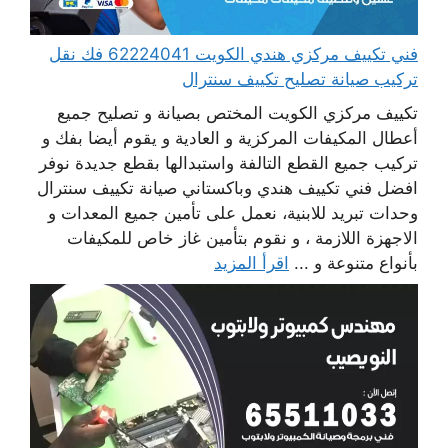
فني تكييف مركزي هندي الكويت 62224041 فك نقل
تركيب صيانة تصليح تكييف سنترال
تكييف مركزي الكويت المختص بصيانة و تصليح جميع
أعطال المكيفات المركزية و العادية و يقوم أيضا بفك و
تركيب جميع القطع التالفة واستبدالها بقطع جديدة نوفر
افضل فني تكييف هندي وباكستاني صيانة تكييف سنترال
وحدات تبريد للابنية، نعمل على تأمين جميع المعدات و
الاجهزة اللازمة ، و نقوم بتأمين غاز خاص للمكيفات
بأنواع متنوعة و ...
اقرأ المزيد