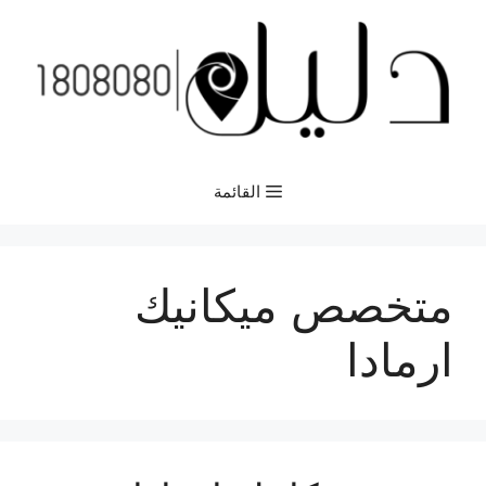
نتقل
لى
لمحتوى
القائمة
متخصص ميكانيك
ارمادا