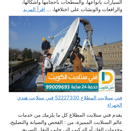
السيارات بأنواعها، والسطحات بأحجامها وأشكالها،
والرافعات والونشات على اختلافها، ...
اقرأ المزيد
فني ستلايت المطلاع 52227330 فني ستلايت هندي
الجهراء
يقدم فني ستلايت المطلاع كل ما يلزمك من خدمات
عالم الستلايت المميزة، من : الفحص والصيانة والتصليح،
وخدمات الفك أو التركيب إلى جانب النقل السريع،