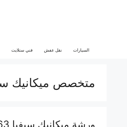
نتقل
لى
لمحتوى
السيارات
نقل عفش
فني ستلايت
متخصص ميكانيك سي