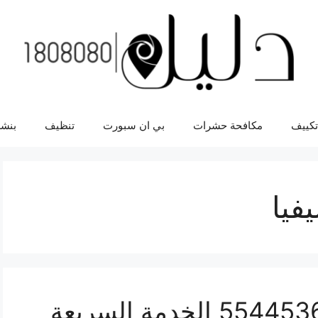
تكييف
مكافحة حشرات
بي ان سبورت
تنظيف
بنشر
فيا
ورشة ميكانيك سيفيا 55445363 الخدمة السريعة