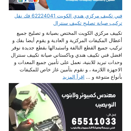
فني تكييف مركزي هندي الكويت 62224041 فك نقل
تركيب صيانة تصليح تكييف سنترال
تكييف مركزي الكويت المختص بصيانة و تصليح جميع
أعطال المكيفات المركزية و العادية و يقوم أيضا بفك و
تركيب جميع القطع التالفة واستبدالها بقطع جديدة نوفر
افضل فني تكييف هندي وباكستاني صيانة تكييف سنترال
وحدات تبريد للابنية، نعمل على تأمين جميع المعدات و
الاجهزة اللازمة ، و نقوم بتأمين غاز خاص للمكيفات
بأنواع متنوعة و ...
اقرأ المزيد