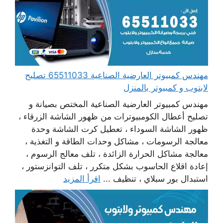
مهندس كمبيوتر العارضية الصناعية 65511033 تصليح
لابتوب و كمبيوتر بالمنزل
مهندس كمبيوتر العارضية الصناعية المختص بصيانة و
تصليح أعطال الكومبيوترات من ظهور الشاشة الزرقاء ،
ظهور الشاشة السوداء ، تعطيل كرت الشاشة وحدة
معالجة الرسومات ، مشاكل وحدات الطاقة و التغذية ،
معالجة مشاكل الحرارة الزائدة ، تلف معالج الرسوم ،
إعادة اقلاع الحاسوب بشكل متكرر ، تلف التوانزستور ،
استبدال بور سبلاي ، تنظيف ...
اقرأ المزيد