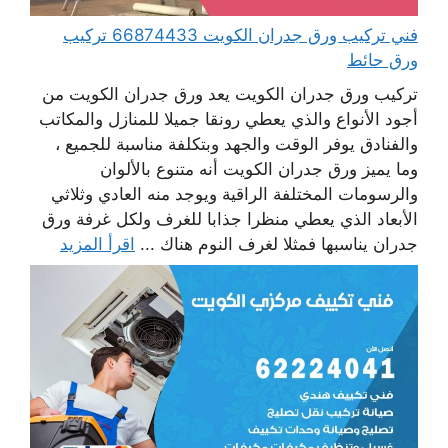
فني تركيب ورق جدران الكويت 66874433 تركيب
ورق حائط
تركيب ورق جدران الكويت يعد ورق جدران الكويت من
أجود الأنواع والذي يعطي رونقا جميلا للمنازل والمكاتب
والفنادق يوفر الوقت والجهد وبتكلفة مناسبة للجميع ،
وما يميز ورق جدران الكويت أنه متنوع بالألوان
والرسومات المختلفة الراقية ويوجد منه العادي وثلاثي
الأبعاد الذي يعطي منظرا جذابا للغرف ولكل غرفة ورق
جدران يناسبها فمثلا لغرف النوم هناك ...
اقرأ المزيد