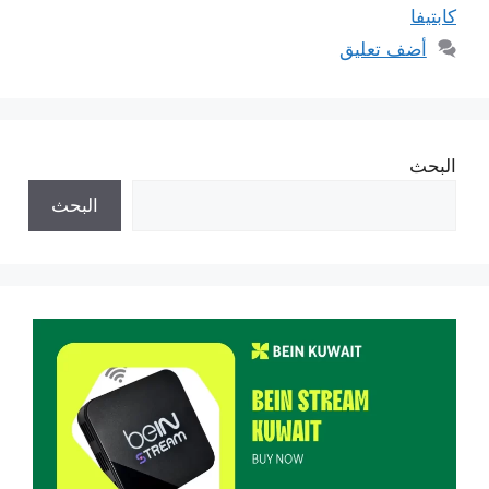
كابتيفا
أضف تعليق
البحث
البحث