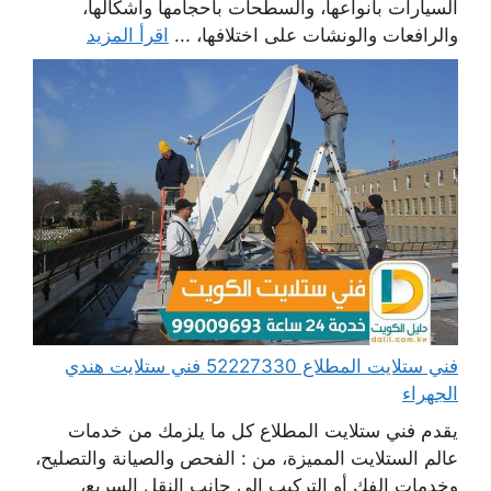
السيارات بأنواعها، والسطحات بأحجامها وأشكالها،
والرافعات والونشات على اختلافها، ...
اقرأ المزيد
فني ستلايت المطلاع 52227330 فني ستلايت هندي
الجهراء
يقدم فني ستلايت المطلاع كل ما يلزمك من خدمات
عالم الستلايت المميزة، من : الفحص والصيانة والتصليح،
وخدمات الفك أو التركيب إلى جانب النقل السريع،