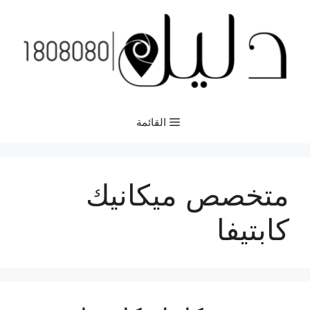
نتقل
لى
لمحتوى
القائمة
متخصص ميكانيك
كابتيفا