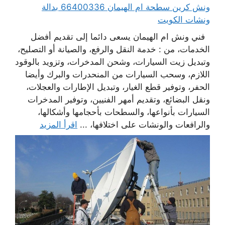
ونش كرين سطحة ام الهيمان 66400336 بدالة
ونشات الكويت
فني ونش ام الهيمان يسعى دائما إلى تقديم أفضل
الخدمات، من : خدمة النقل والرفع، والصيانة أو التصليح،
وتبديل زيت السيارات، وشحن المدخرات، وتزويد بالوقود
اللازم، وسحب السيارات من المنحدرات والبرك وأيضا
الحفر، وتوفير قطع الغيار، وتبديل الإطارات والعجلات،
ونقل البضائع، وتقديم أمهر الفنيين، وتوفير المدخرات
السيارات بأنواعها، والسطحات بأحجامها وأشكالها،
والرافعات والونشات على اختلافها، ...
اقرأ المزيد