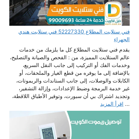
فني ستلايت المطلاع 52227330 فني ستلايت هندي
الجهراء
يقدم فني ستلايت المطلاع كل ما يلزمك من خدمات
عالم الستلايت المميزة، من : الفحص والصيانة والتصليح،
وخدمات الفك أو التركيب إلى جانب النقل السريع،
بالإضافة إلى ما يوفره من قطع الغيار والملحقات، أو
الكابلات والوصلات، إلى جانب الستاندات والريموتات،
غير خدمة البرمجة وضبط الإعدادات، وإزالة التشفير،
وتجديد اشتراك بي أن سبورت، وتوفير الأطباق اللاقطة،
...
اقرأ المزيد