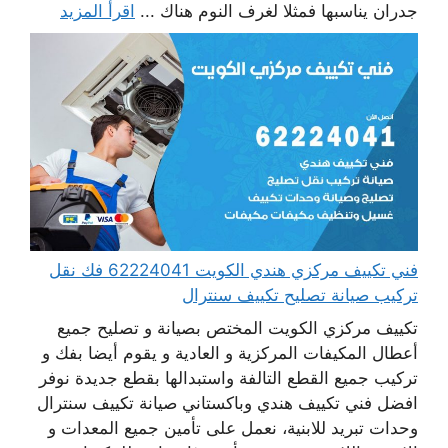
جدران يناسبها فمثلا لغرف النوم هناك ...
اقرأ المزيد
فني تكييف مركزي هندي الكويت 62224041 فك نقل
تركيب صيانة تصليح تكييف سنترال
تكييف مركزي الكويت المختص بصيانة و تصليح جميع
أعطال المكيفات المركزية و العادية و يقوم أيضا بفك و
تركيب جميع القطع التالفة واستبدالها بقطع جديدة نوفر
افضل فني تكييف هندي وباكستاني صيانة تكييف سنترال
وحدات تبريد للابنية، نعمل على تأمين جميع المعدات و