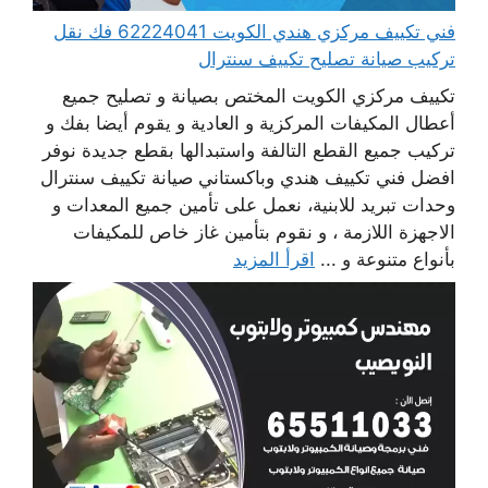
فني تكييف مركزي هندي الكويت 62224041 فك نقل
تركيب صيانة تصليح تكييف سنترال
تكييف مركزي الكويت المختص بصيانة و تصليح جميع
أعطال المكيفات المركزية و العادية و يقوم أيضا بفك و
تركيب جميع القطع التالفة واستبدالها بقطع جديدة نوفر
افضل فني تكييف هندي وباكستاني صيانة تكييف سنترال
وحدات تبريد للابنية، نعمل على تأمين جميع المعدات و
الاجهزة اللازمة ، و نقوم بتأمين غاز خاص للمكيفات
بأنواع متنوعة و ...
اقرأ المزيد