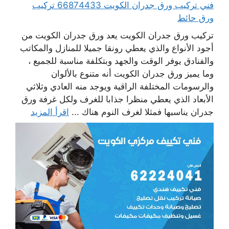
فني تركيب ورق جدران الكويت 66874433 تركيب
ورق حائط
تركيب ورق جدران الكويت يعد ورق جدران الكويت من
أجود الأنواع والذي يعطي رونقا جميلا للمنازل والمكاتب
والفنادق يوفر الوقت والجهد وبتكلفة مناسبة للجميع ،
وما يميز ورق جدران الكويت أنه متنوع بالألوان
والرسومات المختلفة الراقية ويوجد منه العادي وثلاثي
الأبعاد الذي يعطي منظرا جذابا للغرف ولكل غرفة ورق
جدران يناسبها فمثلا لغرف النوم هناك ...
اقرأ المزيد