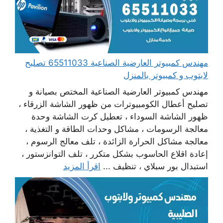
مهندس كمبيوتر العارضية الصناعية 65511033 تصليح
لابتوب و كمبيوتر بالمنزل
مهندس كمبيوتر العارضية الصناعية المختص بصيانة و
تصليح أعطال الكومبيوترات من ظهور الشاشة الزرقاء ،
ظهور الشاشة السوداء ، تعطيل كرت الشاشة وحدة
معالجة الرسومات ، مشاكل وحدات الطاقة و التغذية ،
معالجة مشاكل الحرارة الزائدة ، تلف معالج الرسوم ،
إعادة اقلاع الحاسوب بشكل متكرر ، تلف التوانزستور ،
استبدال بور سبلاي ، تنظيف ...
اقرأ المزيد