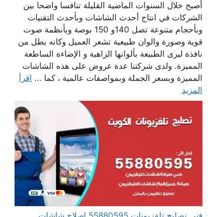
أصبح خلال السنوات الماضية القليلة تنافسا واضحا بين
الشركات في انتاج أحدث الشاشات وبأحدث التقنيات
وبأحجام متنوعة تصل 140و 150 بوصة وبأنظمة صوت
قوية وصورة والوان طبيعية تشعر العميل وكانه يطل من
نافذة ليرى الطبيعة بألوانها الزاهية و الإضاءة الساطعة
المميزة. ولدى شركتنا عدة عروض على هذه الشاشات
المميزة وبسعر الجملة وبمواصفات عالمية ، كما ...
اقرأ
المزيد
فني تصليح تلفزيونات 55880595 إصلاح شاشات