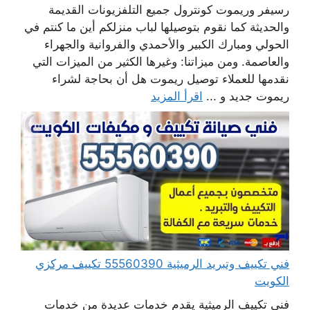
رسيفر وريموت كونترول جميع التلفزيونات القديمة
والحديثة كما نقوم بتوصيلها لباب منزلكم أين ما كنتم في
الحولي ومبارك الكبير والأحمدي والفروانية والجهراء
والعاصمة. ومن ميزاتنا: وغيرها الكثير من الميزات التي
نقدمها للعملاء توصيل ريموت هل أن بحاجة لشراء
ريموت جديد و ...
اقرأ المزيد
فني تكييف وتبريد الرميثية 55560390 تكييف مركزي
الكويت
فني تكييف الرميثية يقدم خدمات عديدة من خدمات