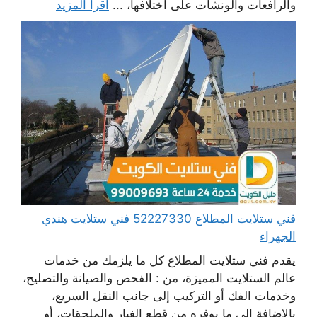
والرافعات والونشات على اختلافها، ...
اقرأ المزيد
فني ستلايت المطلاع 52227330 فني ستلايت هندي
الجهراء
يقدم فني ستلايت المطلاع كل ما يلزمك من خدمات
عالم الستلايت المميزة، من : الفحص والصيانة والتصليح،
وخدمات الفك أو التركيب إلى جانب النقل السريع،
بالإضافة إلى ما يوفره من قطع الغيار والملحقات، أو