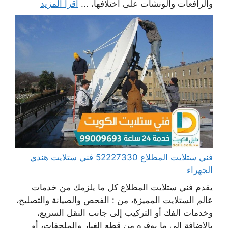
والرافعات والونشات على اختلافها، ...
اقرأ المزيد
فني ستلايت المطلاع 52227330 فني ستلايت هندي
الجهراء
يقدم فني ستلايت المطلاع كل ما يلزمك من خدمات
عالم الستلايت المميزة، من : الفحص والصيانة والتصليح،
وخدمات الفك أو التركيب إلى جانب النقل السريع،
بالإضافة إلى ما يوفره من قطع الغيار والملحقات، أو