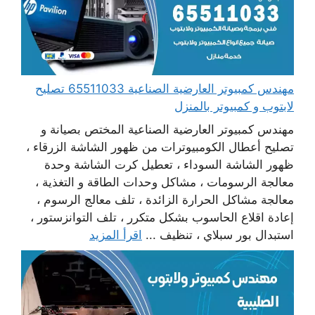
مهندس كمبيوتر العارضية الصناعية 65511033 تصليح
لابتوب و كمبيوتر بالمنزل
مهندس كمبيوتر العارضية الصناعية المختص بصيانة و
تصليح أعطال الكومبيوترات من ظهور الشاشة الزرقاء ،
ظهور الشاشة السوداء ، تعطيل كرت الشاشة وحدة
معالجة الرسومات ، مشاكل وحدات الطاقة و التغذية ،
معالجة مشاكل الحرارة الزائدة ، تلف معالج الرسوم ،
إعادة اقلاع الحاسوب بشكل متكرر ، تلف التوانزستور ،
استبدال بور سبلاي ، تنظيف ...
اقرأ المزيد