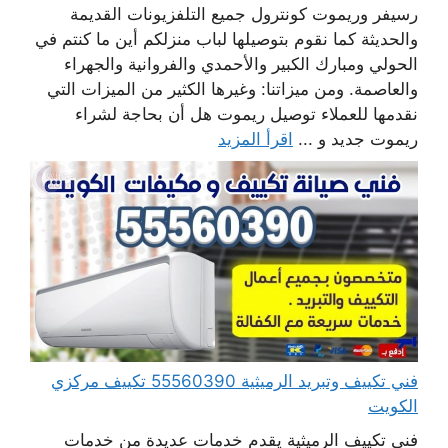
رسيفر وريموت كونترول جميع التلفزيونات القديمة
والحديثة كما نقوم بتوصيلها لباب منزلكم أين ما كنتم في
الحولي ومبارك الكبير والأحمدي والفروانية والجهراء
والعاصمة. ومن ميزاتنا: وغيرها الكثير من الميزات التي
نقدمها للعملاء توصيل ريموت هل أن بحاجة لشراء
ريموت جديد و ...
اقرأ المزيد
فني تكييف وتبريد الرميثية 55560390 تكييف مركزي
الكويت
فني تكييف الرميثية يقدم خدمات عديدة من خدمات