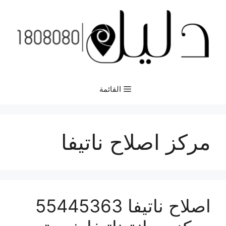
نتقل
لى
لمحتوى
القائمة
مركز اصلاح ناتيفا
اصلاح ناتيفا 55445363