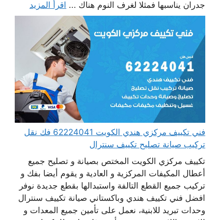
جدران يناسبها فمثلا لغرف النوم هناك ...
اقرأ المزيد
فني تكييف مركزي هندي الكويت 62224041 فك نقل
تركيب صيانة تصليح تكييف سنترال
تكييف مركزي الكويت المختص بصيانة و تصليح جميع
أعطال المكيفات المركزية و العادية و يقوم أيضا بفك و
تركيب جميع القطع التالفة واستبدالها بقطع جديدة نوفر
افضل فني تكييف هندي وباكستاني صيانة تكييف سنترال
وحدات تبريد للابنية، نعمل على تأمين جميع المعدات و