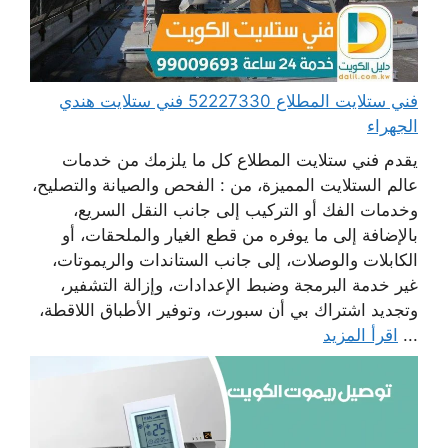
فني ستلايت المطلاع 52227330 فني ستلايت هندي
الجهراء
يقدم فني ستلايت المطلاع كل ما يلزمك من خدمات
عالم الستلايت المميزة، من : الفحص والصيانة والتصليح،
وخدمات الفك أو التركيب إلى جانب النقل السريع،
بالإضافة إلى ما يوفره من قطع الغيار والملحقات، أو
الكابلات والوصلات، إلى جانب الستاندات والريموتات،
غير خدمة البرمجة وضبط الإعدادات، وإزالة التشفير،
وتجديد اشتراك بي أن سبورت، وتوفير الأطباق اللاقطة،
...
اقرأ المزيد