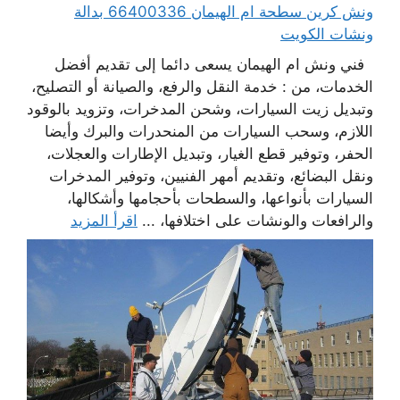
ونش كرين سطحة ام الهيمان 66400336 بدالة
ونشات الكويت
فني ونش ام الهيمان يسعى دائما إلى تقديم أفضل
الخدمات، من : خدمة النقل والرفع، والصيانة أو التصليح،
وتبديل زيت السيارات، وشحن المدخرات، وتزويد بالوقود
اللازم، وسحب السيارات من المنحدرات والبرك وأيضا
الحفر، وتوفير قطع الغيار، وتبديل الإطارات والعجلات،
ونقل البضائع، وتقديم أمهر الفنيين، وتوفير المدخرات
السيارات بأنواعها، والسطحات بأحجامها وأشكالها،
والرافعات والونشات على اختلافها، ...
اقرأ المزيد