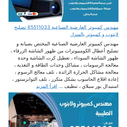
مهندس كمبيوتر العارضية الصناعية 65511033 تصليح
لابتوب و كمبيوتر بالمنزل
مهندس كمبيوتر العارضية الصناعية المختص بصيانة و
تصليح أعطال الكومبيوترات من ظهور الشاشة الزرقاء ،
ظهور الشاشة السوداء ، تعطيل كرت الشاشة وحدة
معالجة الرسومات ، مشاكل وحدات الطاقة و التغذية ،
معالجة مشاكل الحرارة الزائدة ، تلف معالج الرسوم ،
إعادة اقلاع الحاسوب بشكل متكرر ، تلف التوانزستور ،
استبدال بور سبلاي ، تنظيف ...
اقرأ المزيد