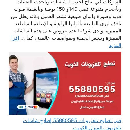
الشركات في انتاج أحدث الشاشات وبأحدث التقنيات
وبأحجام متنوعة تصل 140و 150 بوصة وبأنظمة صوت
قوية وصورة والوان طبيعية تشعر العميل وكانه يطل من
نافذة ليرى الطبيعة بألوانها الزاهية و الإضاءة الساطعة
المميزة. ولدى شركتنا عدة عروض على هذه الشاشات
المميزة وبسعر الجملة وبمواصفات عالمية ، كما ...
اقرأ
المزيد
فني تصليح تلفزيونات 55880595 إصلاح شاشات
تلفزيون بالمنزل الكويت