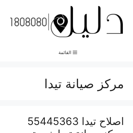
نتقل
لى
لمحتوى
القائمة
مركز صيانة تيدا
اصلاح تيدا 55445363