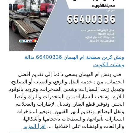
ونش كرين سطحة ام الهيمان 66400336 بدالة
ونشات الكويت
فني ونش ام الهيمان يسعى دائما إلى تقديم أفضل
الخدمات، من : خدمة النقل والرفع، والصيانة أو التصليح،
وتبديل زيت السيارات، وشحن المدخرات، وتزويد بالوقود
اللازم، وسحب السيارات من المنحدرات والبرك وأيضا
الحفر، وتوفير قطع الغيار، وتبديل الإطارات والعجلات،
ونقل البضائع، وتقديم أمهر الفنيين، وتوفير المدخرات
السيارات بأنواعها، والسطحات بأحجامها وأشكالها،
والرافعات والونشات على اختلافها، ...
اقرأ المزيد