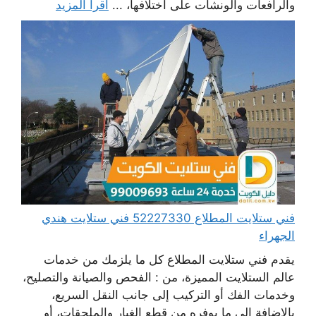
والرافعات والونشات على اختلافها، ...
اقرأ المزيد
فني ستلايت المطلاع 52227330 فني ستلايت هندي
الجهراء
يقدم فني ستلايت المطلاع كل ما يلزمك من خدمات
عالم الستلايت المميزة، من : الفحص والصيانة والتصليح،
وخدمات الفك أو التركيب إلى جانب النقل السريع،
بالإضافة إلى ما يوفره من قطع الغيار والملحقات، أو