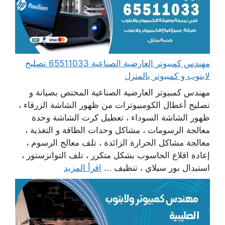
مهندس كمبيوتر العارضية الصناعية 65511033 تصليح
لابتوب و كمبيوتر بالمنزل
مهندس كمبيوتر العارضية الصناعية المختص بصيانة و
تصليح أعطال الكومبيوترات من ظهور الشاشة الزرقاء ،
ظهور الشاشة السوداء ، تعطيل كرت الشاشة وحدة
معالجة الرسومات ، مشاكل وحدات الطاقة و التغذية ،
معالجة مشاكل الحرارة الزائدة ، تلف معالج الرسوم ،
إعادة اقلاع الحاسوب بشكل متكرر ، تلف التوانزستور ،
استبدال بور سبلاي ، تنظيف ...
اقرأ المزيد