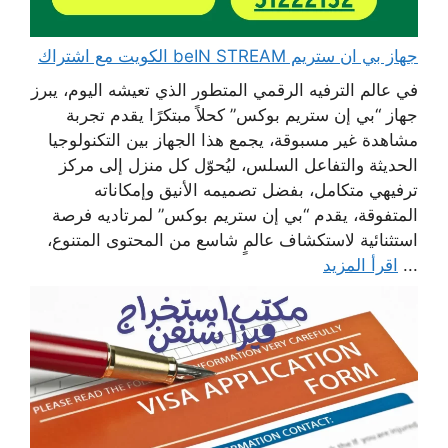
جهاز بي ان ستريم beIN STREAM الكويت مع اشتراك
في عالم الترفيه الرقمي المتطور الذي تعيشه اليوم، يبرز
جهاز “بي إن ستريم بوكس” كحلاً مبتكرًا يقدم تجربة
مشاهدة غير مسبوقة، يجمع هذا الجهاز بين التكنولوجيا
الحديثة والتفاعل السلس، ليُحوّل كل منزل إلى مركز
ترفيهي متكامل، بفضل تصميمه الأنيق وإمكاناته
المتفوقة، يقدم “بي إن ستريم بوكس” لمرتاديه فرصة
استثنائية لاستكشاف عالمٍ شاسع من المحتوى المتنوع،
...
اقرأ المزيد