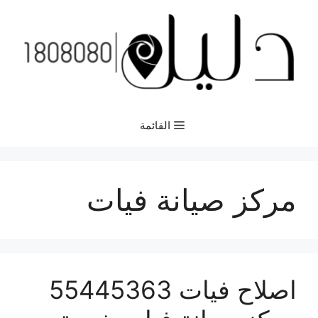
نتقل
لى
لمحتوى
القائمة
مركز صيانة فيات
اصلاح فيات 55445363