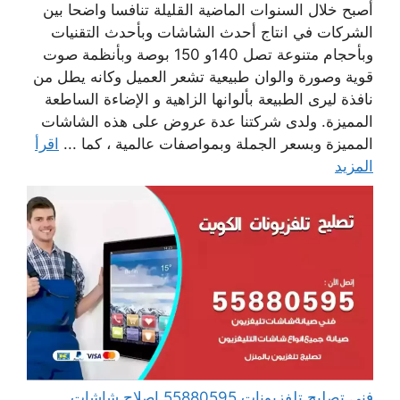
أصبح خلال السنوات الماضية القليلة تنافسا واضحا بين
الشركات في انتاج أحدث الشاشات وبأحدث التقنيات
وبأحجام متنوعة تصل 140و 150 بوصة وبأنظمة صوت
قوية وصورة والوان طبيعية تشعر العميل وكانه يطل من
نافذة ليرى الطبيعة بألوانها الزاهية و الإضاءة الساطعة
المميزة. ولدى شركتنا عدة عروض على هذه الشاشات
المميزة وبسعر الجملة وبمواصفات عالمية ، كما ...
اقرأ
المزيد
فني تصليح تلفزيونات 55880595 إصلاح شاشات