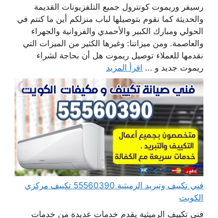
رسيفر وريموت كونترول جميع التلفزيونات القديمة
والحديثة كما نقوم بتوصيلها لباب منزلكم أين ما كنتم في
الحولي ومبارك الكبير والأحمدي والفروانية والجهراء
والعاصمة. ومن ميزاتنا: وغيرها الكثير من الميزات التي
نقدمها للعملاء توصيل ريموت هل أن بحاجة لشراء
ريموت جديد و ...
اقرأ المزيد
فني تكييف وتبريد الرميثية 55560390 تكييف مركزي
الكويت
فني تكييف الرميثية يقدم خدمات عديدة من خدمات