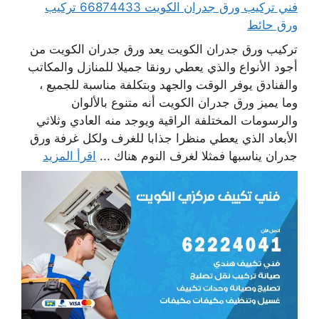
فني تركيب ورق جدران الكويت 66874433 تركيب
ورق حائط
تركيب ورق جدران الكويت يعد ورق جدران الكويت من
أجود الأنواع والذي يعطي رونقا جميلا للمنازل والمكاتب
والفنادق يوفر الوقت والجهد وبتكلفة مناسبة للجميع ،
وما يميز ورق جدران الكويت أنه متنوع بالألوان
والرسومات المختلفة الراقية ويوجد منه العادي وثلاثي
الأبعاد الذي يعطي منظرا جذابا للغرف ولكل غرفة ورق
جدران يناسبها فمثلا لغرف النوم هناك ...
اقرأ المزيد