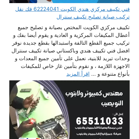
فني تكييف مركزي هندي الكويت 62224041 فك نقل
تركيب صيانة تصليح تكييف سنترال
تكييف مركزي الكويت المختص بصيانة و تصليح جميع
أعطال المكيفات المركزية و العادية و يقوم أيضا بفك و
تركيب جميع القطع التالفة واستبدالها بقطع جديدة نوفر
افضل فني تكييف هندي وباكستاني صيانة تكييف سنترال
وحدات تبريد للابنية، نعمل على تأمين جميع المعدات و
الاجهزة اللازمة ، و نقوم بتأمين غاز خاص للمكيفات
بأنواع متنوعة و ...
اقرأ المزيد