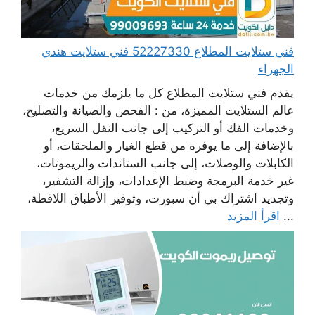
فني ستلايت المطلاع 52227330 فني ستلايت هندي
الجهراء
يقدم فني ستلايت المطلاع كل ما يلزمك من خدمات
عالم الستلايت المميزة، من : الفحص والصيانة والتصليح،
وخدمات الفك أو التركيب إلى جانب النقل السريع،
بالإضافة إلى ما يوفره من قطع الغيار والملحقات، أو
الكابلات والوصلات، إلى جانب الستاندات والريموتات،
غير خدمة البرمجة وضبط الإعدادات، وإزالة التشفير،
وتجديد اشتراك بي أن سبورت، وتوفير الأطباق اللاقطة،
...
اقرأ المزيد