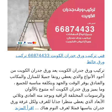
فني تركيب ورق جدران الكويت 66874433 تركيب
ورق حائط
تركيب ورق جدران الكويت يعد ورق جدران الكويت من
أجود الأنواع والذي يعطي رونقا جميلا للمنازل والمكاتب
والفنادق يوفر الوقت والجهد وبتكلفة مناسبة للجميع ،
وما يميز ورق جدران الكويت أنه متنوع بالألوان
والرسومات المختلفة الراقية ويوجد منه العادي وثلاثي
الأبعاد الذي يعطي منظرا جذابا للغرف ولكل غرفة ورق
جدران يناسبها فمثلا لغرف النوم هناك ...
اقرأ المزيد