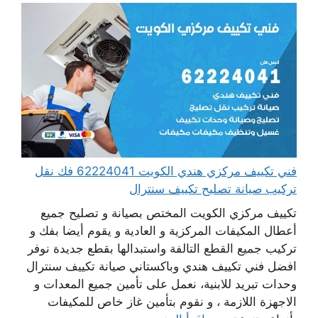
فني تكييف مركزي هندي الكويت 62224041 فك نقل
تركيب صيانة تصليح تكييف سنترال
تكييف مركزي الكويت المختص بصيانة و تصليح جميع
أعطال المكيفات المركزية و العادية و يقوم أيضا بفك و
تركيب جميع القطع التالفة واستبدالها بقطع جديدة نوفر
افضل فني تكييف هندي وباكستاني صيانة تكييف سنترال
وحدات تبريد للابنية، نعمل على تأمين جميع المعدات و
الاجهزة اللازمة ، و نقوم بتأمين غاز خاص للمكيفات